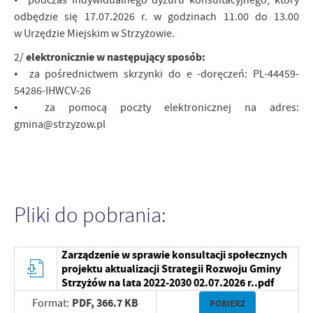
• podczas indywidualnego dyżuru konsultacyjnego, który
odbędzie się 17.07.2026 r. w godzinach 11.00 do 13.00
w Urzędzie Miejskim w Strzyżowie.
elektronicznie w następujący sposób:
2/
• za pośrednictwem skrzynki do e -doręczeń: PL-44459-
54286-IHWCV-26
• za pomocą poczty elektronicznej na adres:
gmina@strzyzow.pl
Pliki do pobrania:
Zarządzenie w sprawie konsultacji społecznych
projektu aktualizacji Strategii Rozwoju Gminy
Strzyżów na lata 2022-2030 02.07.2026 r..pdf
PDF,
366.7 KB
Format:
POBIERZ