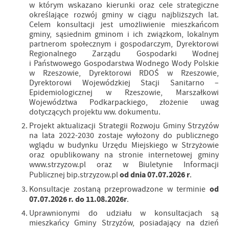
w którym wskazano kierunki oraz cele strategiczne
określające rozwój gminy w ciągu najbliższych lat.
Celem konsultacji jest umożliwienie mieszkańcom
gminy, sąsiednim gminom i ich związkom, lokalnym
partnerom społecznym i gospodarczym, Dyrektorowi
Regionalnego Zarządu Gospodarki Wodnej
i Państwowego Gospodarstwa Wodnego Wody Polskie
w Rzeszowie, Dyrektorowi RDOŚ w Rzeszowie,
Dyrektorowi Wojewódzkiej Stacji Sanitarno –
Epidemiologicznej w Rzeszowie, Marszałkowi
Województwa Podkarpackiego, złożenie uwag
dotyczących projektu ww. dokumentu.
Projekt aktualizacji Strategii Rozwoju Gminy Strzyżów
na lata 2022-2030 zostaje wyłożony do publicznego
wglądu w budynku Urzędu Miejskiego w Strzyżowie
oraz opublikowany na stronie internetowej gminy
www.strzyzow.pl oraz w Biuletynie Informacji
od dnia 07.07.2026 r
Publicznej bip.strzyzow.pl
.
od
Konsultacje zostaną przeprowadzone w terminie
07.07.2026 r. do 11.08.2026r
.
Uprawnionymi do udziału w konsultacjach są
mieszkańcy Gminy Strzyżów, posiadający na dzień