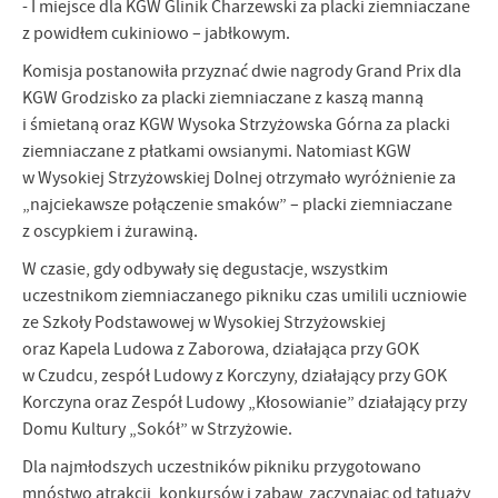
- I miejsce dla KGW Glinik Charzewski za placki ziemniaczane
z powidłem cukiniowo – jabłkowym.
Komisja postanowiła przyznać dwie nagrody Grand Prix dla
KGW Grodzisko za placki ziemniaczane z kaszą manną
i śmietaną oraz KGW Wysoka Strzyżowska Górna za placki
ziemniaczane z płatkami owsianymi. Natomiast KGW
w Wysokiej Strzyżowskiej Dolnej otrzymało wyróżnienie za
„najciekawsze połączenie smaków” – placki ziemniaczane
z oscypkiem i żurawiną.
W czasie, gdy odbywały się degustacje, wszystkim
uczestnikom ziemniaczanego pikniku czas umilili uczniowie
ze Szkoły Podstawowej w Wysokiej Strzyżowskiej
oraz Kapela Ludowa z Zaborowa, działająca przy GOK
w Czudcu, zespół Ludowy z Korczyny, działający przy GOK
Korczyna oraz Zespół Ludowy „Kłosowianie” działający przy
Domu Kultury „Sokół” w Strzyżowie.
Dla najmłodszych uczestników pikniku przygotowano
mnóstwo atrakcji, konkursów i zabaw, zaczynając od tatuaży,