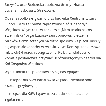
Strzyżów oraz Biblioteka publiczna Gminy i Miasta im.
Juliana Przybosia w Strzyżowie.
Od rana robiło się gwarno przy budynku Centrum Kultury
i Sportu, a to za sprawą zaproszonych Kół Gospodyń
Wiejskich. W tym roku w konkursie „Mam smaka na coś
z ziemniaka” organizatorzy zaproponowali pieczenie
placków ziemniaczanych na różne sposoby. Na placu unosiły
się wspaniałe zapachy, w związku z tym Komisja konkursowa
miała ciężki orzech do zgryzienia. Po burzliwiej ocenie
komisja postanowiła przyznać 10 równorzędnych nagród dla
Kół Gospodyń Wiejskich.
Wyniki konkursu przedstawiały się następująco:
- III miejsce dla KGW Bonarówka za placki ziemniaczane
z sosem grzybowym,
- II miejsce dla KGW Łętownia za placki ziemniaczane
z gulaszem,