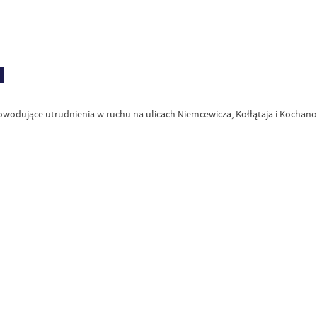
u
 powodujące utrudnienia w ruchu na ulicach Niemcewicza, Kołłątaja i Koch