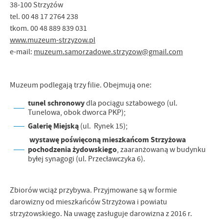
38-100 Strzyżów
tel. 00 48 17 2764 238
tkom. 00 48 889 839 031
www.muzeum-strzyzow.pl
e-mail:
muzeum.samorzadowe.strzyzow@gmail.com
Muzeum podlegają trzy filie. Obejmują one:
tunel schronowy
dla pociągu sztabowego (ul.
Tunelowa, obok dworca PKP);
Galerię Miejską
(ul. Rynek 15);
wystawę
poświęconą mieszkańcom Strzyżowa
pochodzenia żydowskiego
, zaaranżowaną w budynku
byłej synagogi (ul. Przecławczyka 6).
Zbiorów wciąż przybywa. Przyjmowane są w formie
darowizny od mieszkańców Strzyżowa i powiatu
strzyżowskiego. Na uwagę zasługuje darowizna z 2016 r.