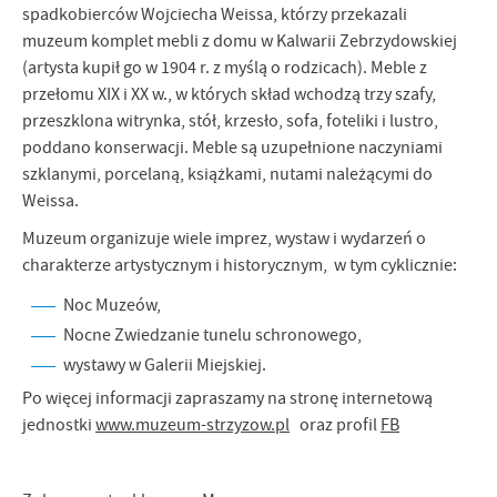
spadkobierców Wojciecha Weissa, którzy przekazali
muzeum komplet mebli z domu w Kalwarii Zebrzydowskiej
(artysta kupił go w 1904 r. z myślą o rodzicach). Meble z
przełomu XIX i XX w., w których skład wchodzą trzy szafy,
przeszklona witrynka, stół, krzesło, sofa, foteliki i lustro,
poddano konserwacji. Meble są uzupełnione naczyniami
szklanymi, porcelaną, książkami, nutami należącymi do
Weissa.
Muzeum organizuje wiele imprez, wystaw i wydarzeń o
charakterze artystycznym i historycznym, w tym cyklicznie:
Noc Muzeów,
Nocne Zwiedzanie tunelu schronowego,
wystawy w Galerii Miejskiej.
Po więcej informacji zapraszamy na stronę internetową
jednostki
www.muzeum-strzyzow.pl
oraz profil
FB