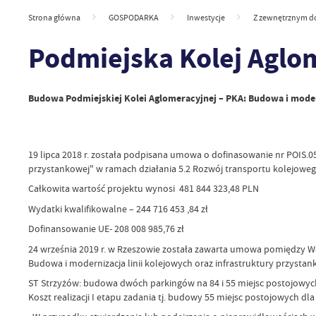
Strona główna
GOSPODARKA
Inwestycje
Z zewnętrznym d
Podmiejska Kolej Aglo
Budowa Podmiejskiej Kolei Aglomeracyjnej – PKA: Budowa i modern
19 lipca 2018 r. została podpisana umowa o dofinasowanie nr POIS.05
przystankowej" w ramach działania 5.2 Rozwój transportu kolejoweg
Całkowita wartość projektu wynosi 481 844 323,48 PLN
Wydatki kwalifikowalne – 244 716 453 ,84 zł
Dofinansowanie UE- 208 008 985,76 zł
24 września 2019 r. w Rzeszowie została zawarta umowa pomiędzy W
Budowa i modernizacja linii kolejowych oraz infrastruktury przyst
ST Strzyżów: budowa dwóch parkingów na 84 i 55 miejsc postojowych,
Koszt realizacji I etapu zadania tj. budowy 55 miejsc postojowych dl