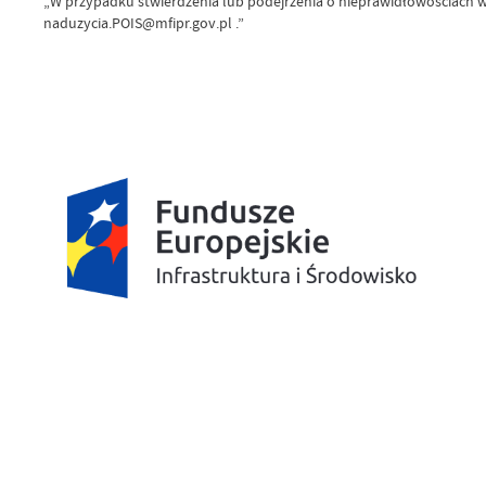
„W przypadku stwierdzenia lub podejrzenia o nieprawidłowościach w 
naduzycia.POIS@mfipr.gov.pl .”