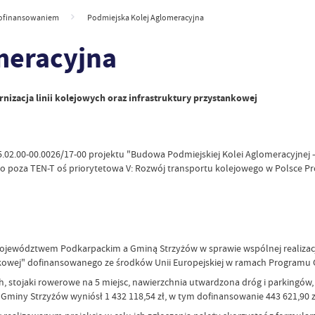
ofinansowaniem
Podmiejska Kolej Aglomeracyjna
meracyjna
izacja linii kolejowych oraz infrastruktury przystankowej
.02.00-00.0026/17-00 projektu "Budowa Podmiejskiej Kolei Aglomeracyjnej –
o poza TEN-T oś priorytetowa V: Rozwój transportu kolejowego w Polsce Pr
ojewództwem Podkarpackim a Gminą Strzyżów w sprawie wspólnej realizacji
ankowej" dofinansowanego ze środków Unii Europejskiej w ramach Programu 
 stojaki rowerowe na 5 miejsc, nawierzchnia utwardzona dróg i parkingów,
a Gminy Strzyżów wyniósł 1 432 118,54 zł, w tym dofinansowanie 443 621,90 