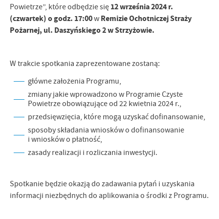
12 września 2024 r.
Firmy te działają w charakterze pośredników prezentujących nasze
Powietrze”, które odbędzie się
treści w postaci wiadomości, ofert, komunikatów mediów
(czwartek) o godz. 17:00
Remizie Ochotniczej Straży
w
społecznościowych.
Pożarnej, ul. Daszyńskiego 2 w Strzyżowie.
W trakcie spotkania zaprezentowane zostaną:
główne założenia Programu,
zmiany jakie wprowadzono w Programie Czyste
Powietrze obowiązujące od 22 kwietnia 2024 r.,
przedsięwzięcia, które mogą uzyskać dofinansowanie,
sposoby składania wniosków o dofinansowanie
i wniosków o płatność,
zasady realizacji i rozliczania inwestycji.
Spotkanie będzie okazją do zadawania pytań i uzyskania
informacji niezbędnych do aplikowania o środki z Programu.