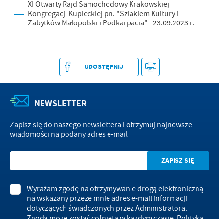
XI Otwarty Rajd Samochodowy Krakowskiej
Kongregacji Kupieckiej pn. "Szlakiem Kultury i
Zabytków Małopolski i Podkarpacia" - 23.09.2023 r.
UDOSTĘPNIJ
NEWSLETTER
Zapisz się do naszego newslettera i otrzymuj najnowsze
wiadomości na podany adres e-mail
Wyrażam zgodę na otrzymywanie drogą elektroniczną
na wskazany przeze mnie adres e-mail informacji
dotyczących świadczonych przez Administratora.
Zgoda może zostać cofnięta w każdym czasie.
Polityka