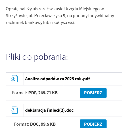
treści w postaci wiadomości, ofert, komunikatów mediów
Opłatę należy uiszczać w kasie Urzędu Miejskiego w
społecznościowych.
Strzyżowie, ul. Przecławczyka 5, na podany indywidualny
rachunek bankowy lub u sołtysa wsi.
Pliki do pobrania:
Analiza odpadów za 2025 rok.pdf
PDF,
265.71 KB
POBIERZ
Format:
deklaracja śmieci(2).doc
DOC,
99.5 KB
POBIERZ
Format: