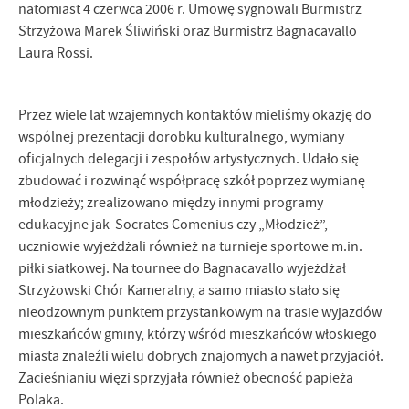
natomiast 4 czerwca 2006 r. Umowę sygnowali Burmistrz
treści w postaci wiadomości, ofert, komunikatów mediów
Strzyżowa Marek Śliwiński oraz Burmistrz Bagnacavallo
społecznościowych.
Laura Rossi.
Przez wiele lat wzajemnych kontaktów mieliśmy okazję do
wspólnej prezentacji dorobku kulturalnego, wymiany
oficjalnych delegacji i zespołów artystycznych. Udało się
zbudować i rozwinąć współpracę szkół poprzez wymianę
młodzieży; zrealizowano między innymi programy
edukacyjne jak Socrates Comenius czy „Młodzież”,
uczniowie wyjeżdżali również na turnieje sportowe m.in.
piłki siatkowej. Na tournee do Bagnacavallo wyjeżdżał
Strzyżowski Chór Kameralny, a samo miasto stało się
nieodzownym punktem przystankowym na trasie wyjazdów
mieszkańców gminy, którzy wśród mieszkańców włoskiego
miasta znaleźli wielu dobrych znajomych a nawet przyjaciół.
Zacieśnianiu więzi sprzyjała również obecność papieża
Polaka.