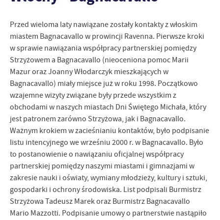
personalizację określonych funkcjonalności czy prezentowanych
treści.
Dzięki tym plikom cookies możemy zapewnić Ci większy komfort
Przed wieloma laty nawiązane zostały kontakty z włoskim
Więcej
korzystania z funkcjonalności naszej strony poprzez dopasowanie
miastem Bagnacavallo w prowincji Ravenna. Pierwsze kroki
jej do Twoich indywidualnych preferencji. Wyrażenie zgody na
w sprawie nawiązania współpracy partnerskiej pomiędzy
funkcjonalne i personalizacyjne pliki cookies gwarantuje
Analityczne
Strzyżowem a Bagnacavallo (nieoceniona pomoc Marii
dostępność większej ilości funkcji na stronie.
Mazur oraz Joanny Włodarczyk mieszkających w
Analityczne pliki cookies pomagają nam rozwijać się i
Bagnacavallo) miały miejsce już w roku 1998. Początkowo
dostosowywać do Twoich potrzeb.
wzajemne wizyty związane były przede wszystkim z
Cookies analityczne pozwalają na uzyskanie informacji w zakresie
Więcej
wykorzystywania witryny internetowej, miejsca oraz częstotliwości,
obchodami w naszych miastach Dni Świętego Michała, który
z jaką odwiedzane są nasze serwisy www. Dane pozwalają nam na
jest patronem zarówno Strzyżowa, jak i Bagnacavallo.
ocenę naszych serwisów internetowych pod względem ich
Ważnym krokiem w zacieśnianiu kontaktów, było podpisanie
Reklamowe
popularności wśród użytkowników. Zgromadzone informacje są
listu intencyjnego we wrześniu 2000 r. w Bagnacavallo. Było
Dzięki reklamowym plikom cookies prezentujemy Ci najciekawsze
przetwarzane w formie zanonimizowanej. Wyrażenie zgody na
to postanowienie o nawiązaniu oficjalnej współpracy
informacje i aktualności na stronach naszych partnerów.
analityczne pliki cookies gwarantuje dostępność wszystkich
partnerskiej pomiędzy naszymi miastami i gimnazjami w
funkcjonalności.
Promocyjne pliki cookies służą do prezentowania Ci naszych
Więcej
zakresie nauki i oświaty, wymiany młodzieży, kultury i sztuki,
komunikatów na podstawie analizy Twoich upodobań oraz Twoich
zwyczajów dotyczących przeglądanej witryny internetowej. Treści
gospodarki i ochrony środowiska. List podpisali Burmistrz
promocyjne mogą pojawić się na stronach podmiotów trzecich lub
Strzyżowa Tadeusz Marek oraz Burmistrz Bagnacavallo
firm będących naszymi partnerami oraz innych dostawców usług.
Mario Mazzotti. Podpisanie umowy o partnerstwie nastąpiło
Firmy te działają w charakterze pośredników prezentujących nasze