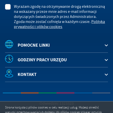
Wyrażam zgodę na otrzymywanie drogą elektroniczną
na wskazany przeze mnie adres e-mail informacji
dotyczących świadczonych przez Administratora.
Zgoda może zostać cofnięta w każdym czasie.
Polityka
prywatności i plików cookies
POMOCNE LINKI
GODZINY PRACY URZĘDU
KONTAKT
Odwiedzin: 1323323
Strona korzysta z plików cookies w celu realizacji usług. Możesz określić
Online: 31
warunki przechowywania lub dostępu do plików cookies klikając przycisk