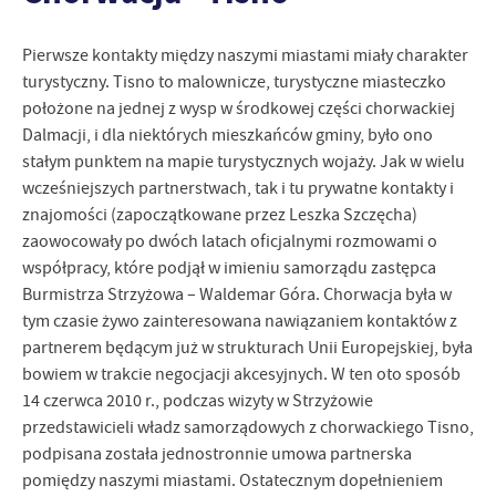
personalizację określonych funkcjonalności czy prezentowanych
treści.
Pierwsze kontakty między naszymi miastami miały charakter
Dzięki tym plikom cookies możemy zapewnić Ci większy komfort
Więcej
korzystania z funkcjonalności naszej strony poprzez dopasowanie
turystyczny. Tisno to malownicze, turystyczne miasteczko
jej do Twoich indywidualnych preferencji. Wyrażenie zgody na
położone na jednej z wysp w środkowej części chorwackiej
funkcjonalne i personalizacyjne pliki cookies gwarantuje
Analityczne
Dalmacji, i dla niektórych mieszkańców gminy, było ono
dostępność większej ilości funkcji na stronie.
stałym punktem na mapie turystycznych wojaży. Jak w wielu
Analityczne pliki cookies pomagają nam rozwijać się i
wcześniejszych partnerstwach, tak i tu prywatne kontakty i
dostosowywać do Twoich potrzeb.
znajomości (zapoczątkowane przez Leszka Szczęcha)
Cookies analityczne pozwalają na uzyskanie informacji w zakresie
Więcej
zaowocowały po dwóch latach oficjalnymi rozmowami o
wykorzystywania witryny internetowej, miejsca oraz częstotliwości,
z jaką odwiedzane są nasze serwisy www. Dane pozwalają nam na
współpracy, które podjął w imieniu samorządu zastępca
ocenę naszych serwisów internetowych pod względem ich
Burmistrza Strzyżowa – Waldemar Góra. Chorwacja była w
Reklamowe
popularności wśród użytkowników. Zgromadzone informacje są
tym czasie żywo zainteresowana nawiązaniem kontaktów z
Dzięki reklamowym plikom cookies prezentujemy Ci najciekawsze
przetwarzane w formie zanonimizowanej. Wyrażenie zgody na
partnerem będącym już w strukturach Unii Europejskiej, była
informacje i aktualności na stronach naszych partnerów.
analityczne pliki cookies gwarantuje dostępność wszystkich
bowiem w trakcie negocjacji akcesyjnych. W ten oto sposób
funkcjonalności.
Promocyjne pliki cookies służą do prezentowania Ci naszych
Więcej
14 czerwca 2010 r., podczas wizyty w Strzyżowie
komunikatów na podstawie analizy Twoich upodobań oraz Twoich
przedstawicieli władz samorządowych z chorwackiego Tisno,
zwyczajów dotyczących przeglądanej witryny internetowej. Treści
promocyjne mogą pojawić się na stronach podmiotów trzecich lub
podpisana została jednostronnie umowa partnerska
firm będących naszymi partnerami oraz innych dostawców usług.
pomiędzy naszymi miastami. Ostatecznym dopełnieniem