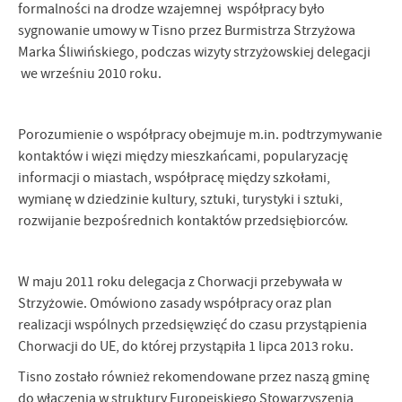
Firmy te działają w charakterze pośredników prezentujących nasze
formalności na drodze wzajemnej współpracy było
treści w postaci wiadomości, ofert, komunikatów mediów
sygnowanie umowy w Tisno przez Burmistrza Strzyżowa
społecznościowych.
Marka Śliwińskiego, podczas wizyty strzyżowskiej delegacji
we wrześniu 2010 roku.
Porozumienie o współpracy obejmuje m.in. podtrzymywanie
kontaktów i więzi między mieszkańcami, popularyzację
informacji o miastach, współpracę między szkołami,
wymianę w dziedzinie kultury, sztuki, turystyki i sztuki,
rozwijanie bezpośrednich kontaktów przedsiębiorców.
W maju 2011 roku delegacja z Chorwacji przebywała w
Strzyżowie. Omówiono zasady współpracy oraz plan
realizacji wspólnych przedsięwzięć do czasu przystąpienia
Chorwacji do UE, do której przystąpiła 1 lipca 2013 roku.
Tisno zostało również rekomendowane przez naszą gminę
do włączenia w struktury Europejskiego Stowarzyszenia