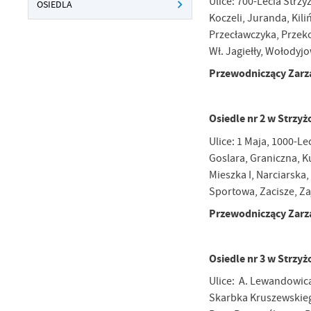
Ulice: 700-Lecia Strz
OSIEDLA
Koczeli, Juranda, Kil
Przecławczyka, Przeko
Wł. Jagiełły, Wołodyj
Przewodniczący Zarz
Osiedle nr 2 w Strzy
Ulice: 1 Maja, 1000-L
Goslara, Graniczna, K
Mieszka I, Narciarska
U
Sportowa, Zacisze, Z
Przewodniczący Zarz
Sz
ws
Osiedle nr 3 w Strzy
Ulice: A. Lewandowica
N
Skarbka Kruszewskiego
Ni