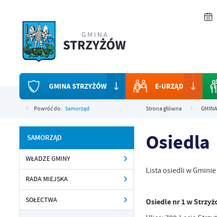
Przejdź do menu.
Przejdź do wyszukiwarki.
Przejdź do treści.
Przejdź do ustawień wielkości czcionki.
Włącz wersję kontrastową strony.
GMINA STRZYŻÓW
E-URZĄD
Powróć do:
Samorząd
Strona główna
GMINA
Osiedla
SAMORZĄD
WŁADZE GMINY
Lista osiedli w Gminie
RADA MIEJSKA
SOŁECTWA
Osiedle nr 1 w Strzy