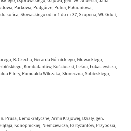
zyńskiego, Dąbrowskiego, Gajowa, gen. Wł. Andersa, Jana
grodowa, Parkowa, Podgórze, Polna, Południowa,
o końca, Słowackiego od nr 1 do nr 37, Szopena, Wł. Gduli,
robrego, B. Czecha, Gerarda Górnickiego, Głowackiego,
erbińskiego, Kombatantów, Kościuszki, Leśna, Łukasiewicza,
ualda Pitery, Romualda Wilczaka, Słoneczna, Sobieskiego,
B. Prusa, Demokratycznej Armii Krajowej, Działy, gen.
łątaja, Konopnickiej, Niemcewicza, Partyzantów, Przybosia,