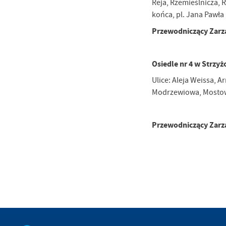
Reja, Rzemieślnicza, 
um
końca, pl. Jana Pawła 
Pl
Wi
Tw
Przewodniczący Zarz
co
F
Osiedle nr 4 w Strzy
Te
Ci
Ulice: Aleja Weissa, 
Dz
Wi
Modrzewiowa, Mostowa
na
zg
fu
A
Przewodniczący Zarz
An
Co
Wi
in
po
wś
Wy
R
fu
Dz
st
Pr
Wi
an