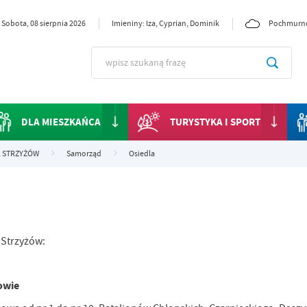
Sobota, 08 sierpnia 2026
Imieniny: Iza, Cyprian, Dominik
Pochmurn
DLA MIESZKAŃCA
TURYSTYKA I SPORT
 STRZYŻÓW
Samorząd
Osiedla
 Strzyżów:
żowie