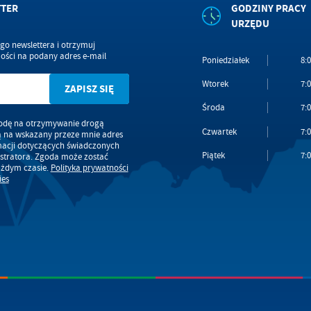
TTER
GODZINY PRACY
ternetowej. Treści promocyjne mogą pojawić się na stronach podmiotów trzecich lub firm
dących naszymi partnerami oraz innych dostawców usług. Firmy te działają w charakterze
URZĘDU
średników prezentujących nasze treści w postaci wiadomości, ofert, komunikatów medió
ołecznościowych.
ego newslettera i otrzymuj
ści na podany adres e-mail
Poniedziałek
8:0
Wtorek
7:0
Środa
7:0
dę na otrzymywanie drogą
Czwartek
7:0
ą na wskazany przeze mnie adres
macji dotyczących świadczonych
Piątek
7:0
stratora. Zgoda może zostać
ażdym czasie.
Polityka prywatności
ies