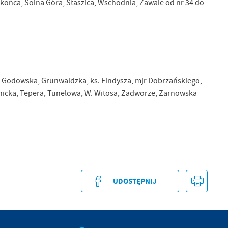
 końca, Solna Góra, Staszica, Wschodnia, Zawale od nr 34 do
a
kom
z
za, Godowska, Grunwaldzka, ks. Findysza, mjr Dobrzańskiego,
ci
icka, Tepera, Tunelowa, W. Witosa, Zadworze, Żarnowska
.
UDOSTĘPNIJ
a