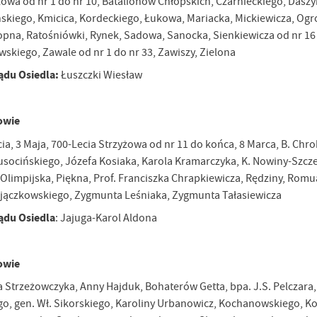
yżowa od nr 1 do nr 10, Batalionów Chłopskich, Czarnieckiego, Das
ińskiego, Kmicica, Kordeckiego, Łukowa, Mariacka, Mickiewicza, O
pna, Ratośniówki, Rynek, Sadowa, Sanocka, Sienkiewicza od nr 16 d
owskiego, Zawale od nr 1 do nr 33, Zawiszy, Zielona
ądu Osiedla:
Łuszczki Wiesław
żowie
ecia, 3 Maja, 700-Lecia Strzyżowa od nr 11 do końca, 8 Marca, B. Ch
usocińskiego, Józefa Kosiaka, Karola Kramarczyka, K. Nowiny-Szcz
, Olimpijska, Piękna, Prof. Franciszka Chrapkiewicza, Rędziny, Rom
stawienia
ajączkowskiego, Zygmunta Leśniaka, Zygmunta Tałasiewicza
ądu Osiedla
: Jajuga-Karol Aldona
anujemy Twoją prywatność. Możesz zmienić ustawienia cookies lub zaakceptować je
zystkie. W dowolnym momencie możesz dokonać zmiany swoich ustawień.
żowie
 Strzeżowczyka, Anny Hajduk, Bohaterów Getta, bpa. J.S. Pelczara, 
iezbędne
, gen. Wł. Sikorskiego, Karoliny Urbanowicz, Kochanowskiego, Koł
ezbędne pliki cookies służą do prawidłowego funkcjonowania strony internetowej i