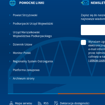
POMOCNE LINKI
NEWSLE
in
bę
po
sp
Powiat Strzyżowski
Zapisz się do nasz
najnowsze wiadomo
Podkarpacki Urząd Wojewódzki
Urząd Marszałkowski
Województwa Podkarpackiego
Wyrażam zgo
Dziennik Ustaw
elektroniczn
e-mail infor
przez Admini
Monitor Polski
cofnięta w k
i plików cook
Regionalny System Ostrzegania
Platforma zakupowa
Archiwum strony
Mapa serwisu
RSS
Deklaracja dostępności