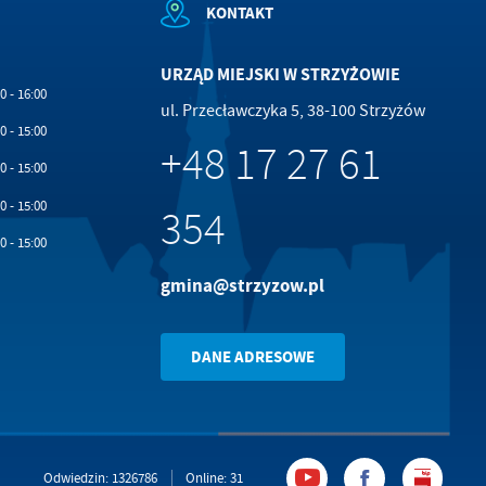
KONTAKT
w
URZĄD MIEJSKI W STRZYŻOWIE
0 - 16:00
ul. Przecławczyka 5, 38-100 Strzyżów
0 - 15:00
+48 17 27 61
0 - 15:00
0 - 15:00
354
0 - 15:00
gmina@strzyzow.pl
DANE ADRESOWE
Odwiedzin: 1326786
Online: 31