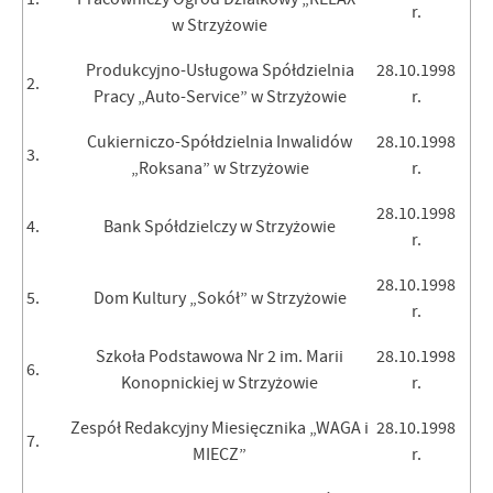
r.
firm będących naszymi partnerami oraz innych dostawców usług.
w Strzyżowie
Firmy te działają w charakterze pośredników prezentujących nasze
treści w postaci wiadomości, ofert, komunikatów mediów
Produkcyjno-Usługowa Spółdzielnia
28.10.1998
2.
społecznościowych.
Pracy „Auto-Service” w Strzyżowie
r.
Cukierniczo-Spółdzielnia Inwalidów
28.10.1998
3.
„Roksana” w Strzyżowie
r.
28.10.1998
4.
Bank Spółdzielczy w Strzyżowie
r.
28.10.1998
5.
Dom Kultury „Sokół” w Strzyżowie
r.
Szkoła Podstawowa Nr 2 im. Marii
28.10.1998
6.
Konopnickiej w Strzyżowie
r.
Zespół Redakcyjny Miesięcznika „WAGA i
28.10.1998
7.
MIECZ”
r.