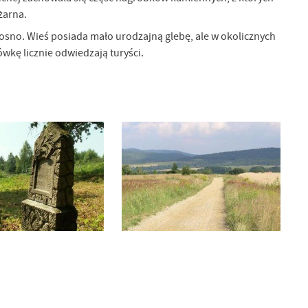
żarna.
osno. Wieś posiada mało urodzajną glebę, ale w okolicznych
ówkę licznie odwiedzają turyści.
a
kom
z
ci