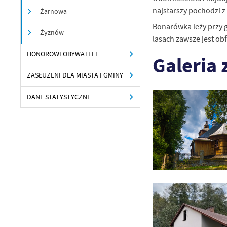
Sz
najstarszy pochodzi z
Żarnowa
ws
Bonarówka leży przy g
Żyznów
lasach zawsze jest ob
N
HONOROWI OBYWATELE
Galeria 
Ni
um
ZASŁUŻENI DLA MIASTA I GMINY
Pl
Wi
Tw
DANE STATYSTYCZNE
co
F
Te
Ci
Dz
Wi
na
zg
fu
A
An
Co
Wi
in
po