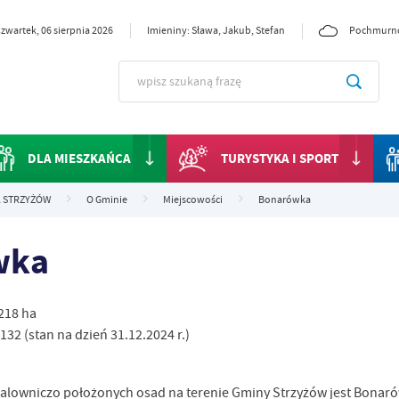
zwartek, 06 sierpnia 2026
Imieniny: Sława, Jakub, Stefan
Pochmurn
DLA MIESZKAŃCA
TURYSTYKA I SPORT
 STRZYŻÓW
O Gminie
Miejscowości
Bonarówka
wka
8218 ha
 132 (stan na dzień 31.12.2024 r.)
malowniczo położonych osad na terenie Gminy Strzyżów jest Bonaró