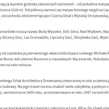
zają ją wysokie grzbiety zalesionych wzniesień – od południa masyw
Kiczora (518 m). Od północy wznosi się masyw lesistego wzgórza Li
), od zachodu obniżenie łączące Czarny Dział z Wysoką Strzyżowsk
Bonarówki noszą nazwy: Budy Wysokie, Dół, Góra, Nad Mojkiem, Nad
ą: Kiczory (las), Las Gromadzki, Lipczany (las), Obojówka (las), Wydr
ę od nazwiska jej pierwotnego właściciela bojara ruskiego Michał
śnie Bonar dał czterem Rusinom o nazwiskach: Kaczmarski, Hołodyńsk
i na cele rolnicze.
zebiega Szlak Architektury Drewnianej utworzonej w celu ocalenia
uki ludowej. Na jego trasie można znaleźć wiele zabytków, a jednym
ej, wzniesiona w 1805 roku, przemianowana w roku 1947 na kościół f
stawienia
e się greckokatolicki cmentarz założony w I poł. XIX w. Do chwili 