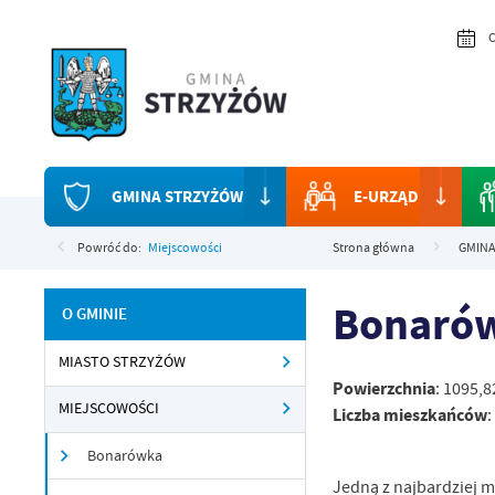
Przejdź do menu.
Przejdź do wyszukiwarki.
Przejdź do treści.
Przejdź do ustawień wielkości czcionki.
Włącz wersję kontrastową strony.
C
GMINA STRZYŻÓW
E-URZĄD
Powróć do:
Miejscowości
Strona główna
GMINA
Bonaró
O GMINIE
MIASTO STRZYŻÓW
Powierzchnia
: 1095,
MIEJSCOWOŚCI
Liczba mieszkańców
:
Bonarówka
Jedną z najbardziej 