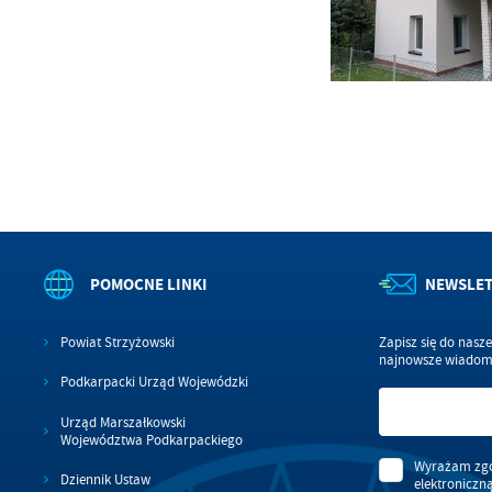
wś
Wy
R
fu
Dz
st
Pr
Wi
an
in
bę
po
sp
POMOCNE LINKI
NEWSLE
Powiat Strzyżowski
Zapisz się do nasz
najnowsze wiadomo
Podkarpacki Urząd Wojewódzki
Urząd Marszałkowski
Województwa Podkarpackiego
Wyrażam zgo
Dziennik Ustaw
elektroniczn