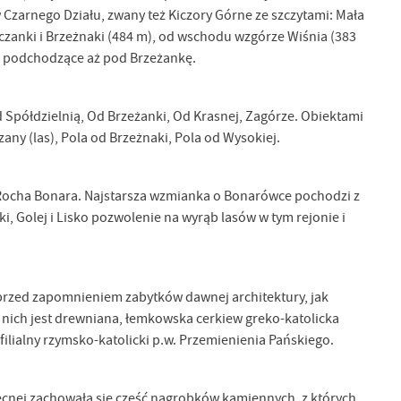
 Czarnego Działu, zwany też Kiczory Górne ze szczytami: Mała
pczanki i Brzeżnaki (484 m), od wschodu wzgórze Wiśnia (383
ą, podchodzące aż pod Brzeżankę.
 Spółdzielnią, Od Brzeżanki, Od Krasnej, Zagórze. Obiektami
zany (las), Pola od Brzeżnaki, Pola od Wysokiej.
a Rocha Bonara. Najstarsza wzmianka o Bonarówce pochodzi z
i, Golej i Lisko pozwolenie na wyrąb lasów w tym rejonie i
 przed zapomnieniem zabytków dawnej architektury, jak
 z nich jest drewniana, łemkowska cerkiew greko-katolicka
ilialny rzymsko-katolicki p.w. Przemienienia Pańskiego.
obecnej zachowała się część nagrobków kamiennych, z których