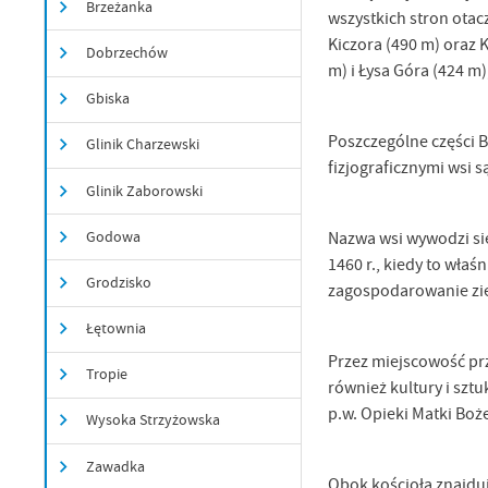
Brzeżanka
wszystkich stron otac
Kiczora (490 m) oraz 
Dobrzechów
m) i Łysa Góra (424 m
Gbiska
Poszczególne części 
Glinik Charzewski
fizjograficznymi wsi s
Glinik Zaborowski
Godowa
Nazwa wsi wywodzi si
1460 r., kiedy to wła
Grodzisko
zagospodarowanie ziem
Łętownia
Przez miejscowość pr
Tropie
również kultury i szt
p.w. Opieki Matki Boż
Wysoka Strzyżowska
U
Zawadka
Obok kościoła znajduj