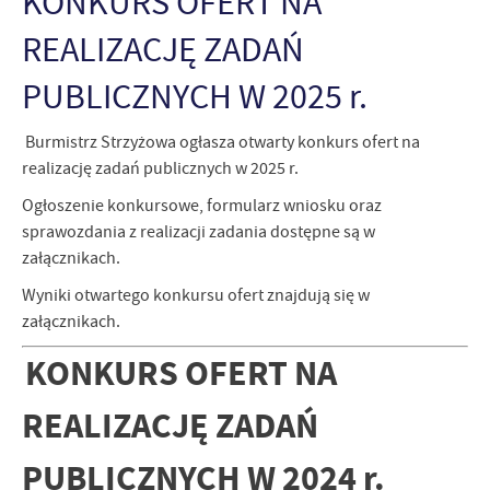
KONKURS OFERT NA
Firmy te działają w charakterze pośredników prezentujących nasze
REALIZACJĘ ZADAŃ
treści w postaci wiadomości, ofert, komunikatów mediów
społecznościowych.
PUBLICZNYCH W 2025 r.
Burmistrz Strzyżowa ogłasza otwarty konkurs ofert na
realizację zadań publicznych w 2025 r.
Ogłoszenie konkursowe, formularz wniosku oraz
sprawozdania z realizacji zadania dostępne są w
załącznikach.
Wyniki otwartego konkursu ofert znajdują się w
załącznikach.
KONKURS OFERT NA
REALIZACJĘ ZADAŃ
PUBLICZNYCH W 2024 r.