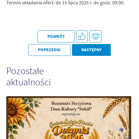
Firmy te działają w charakterze pośredników prezentujących nasze
Termin składania ofert: do 15 lipca 2025 r. do godz. 09:00.
treści w postaci wiadomości, ofert, komunikatów mediów
społecznościowych.
POWRÓT
POPRZEDNI
NASTĘPNY
Pozostałe
aktualności