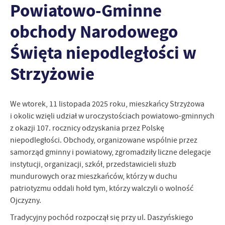
Powiatowo-Gminne
strona, z której korzystasz, może działać bez zakłóceń.
Funkcjonalne i personalizacyjne
obchody Narodowego
Tego typu pliki cookies umożliwiają stronie internetowej
zapamiętanie wprowadzonych przez Ciebie ustawień oraz
Święta niepodległości w
personalizację określonych funkcjonalności czy prezentowanych
treści.
Strzyżowie
Dzięki tym plikom cookies możemy zapewnić Ci większy komfort
Więcej
korzystania z funkcjonalności naszej strony poprzez dopasowanie
jej do Twoich indywidualnych preferencji. Wyrażenie zgody na
funkcjonalne i personalizacyjne pliki cookies gwarantuje
We wtorek, 11 listopada 2025 roku, mieszkańcy Strzyżowa
Analityczne
dostępność większej ilości funkcji na stronie.
i okolic wzięli udział w uroczystościach powiatowo-gminnych
Analityczne pliki cookies pomagają nam rozwijać się i
z okazji 107. rocznicy odzyskania przez Polskę
dostosowywać do Twoich potrzeb.
niepodległości. Obchody, organizowane wspólnie przez
Cookies analityczne pozwalają na uzyskanie informacji w zakresie
Więcej
samorząd gminny i powiatowy, zgromadziły liczne delegacje
wykorzystywania witryny internetowej, miejsca oraz częstotliwości,
instytucji, organizacji, szkół, przedstawicieli służb
z jaką odwiedzane są nasze serwisy www. Dane pozwalają nam na
ocenę naszych serwisów internetowych pod względem ich
mundurowych oraz mieszkańców, którzy w duchu
Reklamowe
popularności wśród użytkowników. Zgromadzone informacje są
patriotyzmu oddali hołd tym, którzy walczyli o wolność
Dzięki reklamowym plikom cookies prezentujemy Ci najciekawsze
przetwarzane w formie zanonimizowanej. Wyrażenie zgody na
Ojczyzny.
informacje i aktualności na stronach naszych partnerów.
analityczne pliki cookies gwarantuje dostępność wszystkich
funkcjonalności.
Tradycyjny pochód rozpoczął się przy ul. Daszyńskiego
Promocyjne pliki cookies służą do prezentowania Ci naszych
Więcej