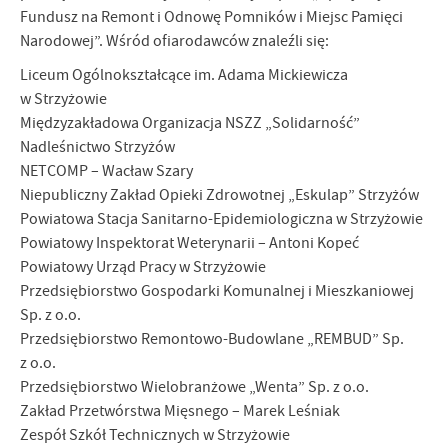
Fundusz na Remont i Odnowę Pomników i Miejsc Pamięci
Narodowej”. Wśród ofiarodawców znaleźli się:
Liceum Ogólnokształcące im. Adama Mickiewicza
w Strzyżowie
Międzyzakładowa Organizacja NSZZ „Solidarność”
Nadleśnictwo Strzyżów
NETCOMP – Wacław Szary
Niepubliczny Zakład Opieki Zdrowotnej „Eskulap” Strzyżów
Powiatowa Stacja Sanitarno-Epidemiologiczna w Strzyżowie
Powiatowy Inspektorat Weterynarii – Antoni Kopeć
Powiatowy Urząd Pracy w Strzyżowie
Przedsiębiorstwo Gospodarki Komunalnej i Mieszkaniowej
Sp. z o.o.
Przedsiębiorstwo Remontowo-Budowlane „REMBUD” Sp.
z o.o.
Przedsiębiorstwo Wielobranżowe „Wenta” Sp. z o.o.
Zakład Przetwórstwa Mięsnego – Marek Leśniak
Zespół Szkół Technicznych w Strzyżowie