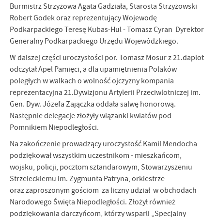
Burmistrz Strzyżowa Agata Gadziała, Starosta Strzyżowski
Robert Godek oraz reprezentujący Wojewodę
Podkarpackiego Teresę Kubas-Hul - Tomasz Cyran Dyrektor
Generalny Podkarpackiego Urzędu Wojewódzkiego.
W dalszej części uroczystości por. Tomasz Mosur z 21.daplot
odczytał Apel Pamięci, a dla upamiętnienia Polaków
poległych w walkach o wolność ojczyzny kompania
reprezentacyjna 21.Dywizjonu Artylerii Przeciwlotniczej im.
Gen. Dyw. Józefa Zajączka oddała salwę honorową.
Następnie delegacje złożyły wiązanki kwiatów pod
Pomnikiem Niepodległości.
Na zakończenie prowadzący uroczystość Kamil Mendocha
podziękował wszystkim uczestnikom - mieszkańcom,
wojsku, policji, pocztom sztandarowym, Stowarzyszeniu
Strzeleckiemu im. Zygmunta Patryna, orkiestrze
oraz zaproszonym gościom za liczny udział w obchodach
Narodowego Święta Niepodległości. Złożył również
podziękowania darczyńcom, którzy wsparli „Specjalny