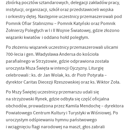
zbiórką pocztów sztandarowych, delegacji zakładów pracy,
komunikatów na podstawie analizy Twoich upodobań oraz Twoich
zwyczajów dotyczących przeglądanej witryny internetowej. Treści
instytucji, organizacji, szkół oraz przedstawicieli wojska
promocyjne mogą pojawić się na stronach podmiotów trzecich lub
i orkiestry dętej. Następnie uczestnicy przemaszerowali pod
firm będących naszymi partnerami oraz innych dostawców usług.
Pomnik Ofiar Stalinizmu – Pomnik Katyński oraz Pomnik
Firmy te działają w charakterze pośredników prezentujących nasze
Żołnierzy Poległych w I i II Wojnie Światowej, gdzie złożono
treści w postaci wiadomości, ofert, komunikatów mediów
wiązanki kwiatów i oddano hołd poległym.
społecznościowych.
Po złożeniu wiązanek uczestnicy przemaszerowali ulicami
700-lecia i gen. Władysława Andersa do kościoła
parafialnego w Strzyżowie, gdzie odprawiona została
uroczysta Msza Święta w intencji Ojczyzny. Liturgię
celebrowali : ks. dr Jan Wolak, ks. dr Piotr Potyrała –
dyrektor Caritas Diecezji Rzeszowskiej oraz ks. Wiktor Zoła.
Po Mszy Świętej uczestnicy przemarszu udali się
na strzyżowski Rynek, gdzie odbyła się część oficjalna
obchodów, prowadzona przez Kamila Mendochę – dyrektora
Powiatowego Centrum Kultury i Turystyki w Wiśniowej. Po
uroczystym odśpiewaniu hymnu państwowego
i wciągnięciu flagi narodowej na maszt, głos zabrali