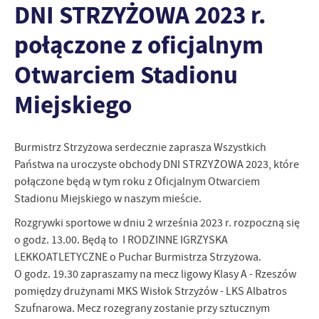
DNI STRZYŻOWA 2023 r.
personalizację określonych funkcjonalności czy prezentowanych
treści.
połączone z oficjalnym
Dzięki tym plikom cookies możemy zapewnić Ci większy komfort
Więcej
korzystania z funkcjonalności naszej strony poprzez dopasowanie
Otwarciem Stadionu
jej do Twoich indywidualnych preferencji. Wyrażenie zgody na
funkcjonalne i personalizacyjne pliki cookies gwarantuje
Miejskiego
Analityczne
dostępność większej ilości funkcji na stronie.
Analityczne pliki cookies pomagają nam rozwijać się i
dostosowywać do Twoich potrzeb.
Burmistrz Strzyżowa serdecznie zaprasza Wszystkich
Cookies analityczne pozwalają na uzyskanie informacji w zakresie
Więcej
Państwa na uroczyste obchody DNI STRZYŻOWA 2023, które
wykorzystywania witryny internetowej, miejsca oraz częstotliwości,
z jaką odwiedzane są nasze serwisy www. Dane pozwalają nam na
połączone będą w tym roku z Oficjalnym Otwarciem
ocenę naszych serwisów internetowych pod względem ich
Stadionu Miejskiego w naszym mieście.
Reklamowe
popularności wśród użytkowników. Zgromadzone informacje są
Rozgrywki sportowe w dniu 2 września 2023 r. rozpoczną się
Dzięki reklamowym plikom cookies prezentujemy Ci najciekawsze
przetwarzane w formie zanonimizowanej. Wyrażenie zgody na
informacje i aktualności na stronach naszych partnerów.
analityczne pliki cookies gwarantuje dostępność wszystkich
o godz. 13.00. Będą to I RODZINNE IGRZYSKA
funkcjonalności.
LEKKOATLETYCZNE o Puchar Burmistrza Strzyżowa.
Promocyjne pliki cookies służą do prezentowania Ci naszych
Więcej
komunikatów na podstawie analizy Twoich upodobań oraz Twoich
O godz. 19.30 zapraszamy na mecz ligowy Klasy A - Rzeszów
zwyczajów dotyczących przeglądanej witryny internetowej. Treści
pomiędzy drużynami MKS Wisłok Strzyżów - LKS Albatros
promocyjne mogą pojawić się na stronach podmiotów trzecich lub
Szufnarowa. Mecz rozegrany zostanie przy sztucznym
firm będących naszymi partnerami oraz innych dostawców usług.