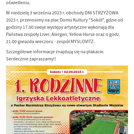
oświetleniu.
Firmy te działają w charakterze pośredników prezentujących nasze
treści w postaci wiadomości, ofert, komunikatów mediów
W niedzielę 3 września 2023 r. obchody DNI STRZYŻOWA
społecznościowych.
2023 r. przenosimy na plac Domu Kultury "Sokół", gdzie od
godziny 17.00 swoje występy artystyczne wykonają dla
Państwa zespoły Liver, Alergen, Yellow Horse oraz o godz.
21.00 gwiazda wieczoru - zespół MYSLOVITZ.
Szczegółowe informacje znajdują się na plakacie.
Serdecznie zapraszamy!!