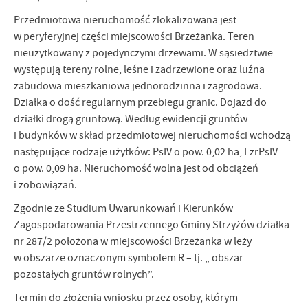
firm będących naszymi partnerami oraz innych dostawców usług.
Przedmiotowa nieruchomość zlokalizowana jest
Firmy te działają w charakterze pośredników prezentujących nasze
treści w postaci wiadomości, ofert, komunikatów mediów
w peryferyjnej części miejscowości Brzeżanka. Teren
społecznościowych.
nieużytkowany z pojedynczymi drzewami. W sąsiedztwie
występują tereny rolne, leśne i zadrzewione oraz luźna
zabudowa mieszkaniowa jednorodzinna i zagrodowa.
Działka o dość regularnym przebiegu granic. Dojazd do
działki drogą gruntową. Według ewidencji gruntów
i budynków w skład przedmiotowej nieruchomości wchodzą
następujące rodzaje użytków: PsIV o pow. 0,02 ha, LzrPsIV
o pow. 0,09 ha. Nieruchomość wolna jest od obciążeń
i zobowiązań.
Zgodnie ze Studium Uwarunkowań i Kierunków
Zagospodarowania Przestrzennego Gminy Strzyżów działka
nr 287/2 położona w miejscowości Brzeżanka w leży
w obszarze oznaczonym symbolem R – tj. „ obszar
pozostałych gruntów rolnych”.
Termin do złożenia wniosku przez osoby, którym