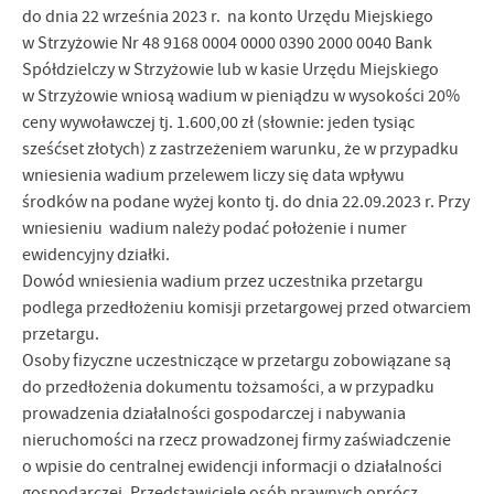
do dnia 22 września 2023 r. na konto Urzędu Miejskiego
w Strzyżowie Nr 48 9168 0004 0000 0390 2000 0040 Bank
Spółdzielczy w Strzyżowie lub w kasie Urzędu Miejskiego
w Strzyżowie wniosą wadium w pieniądzu w wysokości 20%
ceny wywoławczej tj. 1.600,00 zł (słownie: jeden tysiąc
sześćset złotych) z zastrzeżeniem warunku, że w przypadku
wniesienia wadium przelewem liczy się data wpływu
środków na podane wyżej konto tj. do dnia 22.09.2023 r. Przy
wniesieniu wadium należy podać położenie i numer
ewidencyjny działki.
Dowód wniesienia wadium przez uczestnika przetargu
podlega przedłożeniu komisji przetargowej przed otwarciem
przetargu.
Osoby fizyczne uczestniczące w przetargu zobowiązane są
do przedłożenia dokumentu tożsamości, a w przypadku
prowadzenia działalności gospodarczej i nabywania
nieruchomości na rzecz prowadzonej firmy zaświadczenie
o wpisie do centralnej ewidencji informacji o działalności
gospodarczej. Przedstawiciele osób prawnych oprócz