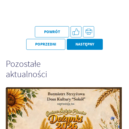
Firmy te działają w charakterze pośredników prezentujących nasze
treści w postaci wiadomości, ofert, komunikatów mediów
społecznościowych.
POWRÓT
POPRZEDNI
NASTĘPNY
Pozostałe
aktualności