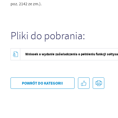
poz. 2142 ze zm.).
U
Pliki do pobrania:
Sz
ws
N
Wniosek o wydanie zaświadczenia o pełnieniu funkcji sołtys
Ni
um
Pl
Wi
Tw
co
POWRÓT
DO KATEGORII
F
Te
Ci
Dz
Wi
na
zg