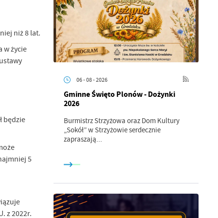
ej niż 8 lat.
 w życie
 ustawy
06 - 08 - 2026
Gminne Święto Plonów - Dożynki
2026
ł będzie
Burmistrz Strzyżowa oraz Dom Kultury
„Sokół” w Strzyżowie serdecznie
zapraszają...
 może
najmniej 5
iązuje
. z 2022r.