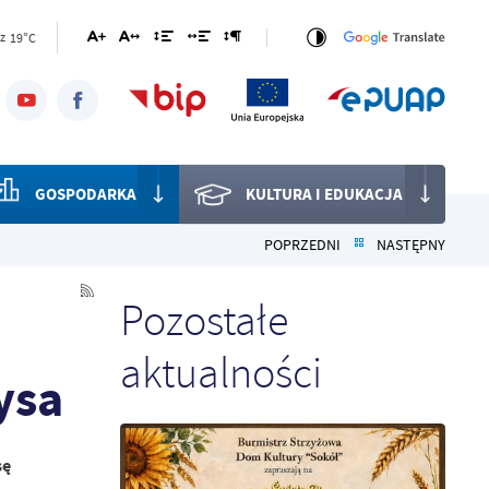
19°C
z
GOSPODARKA
KULTURA I EDUKACJA
POPRZEDNI
NASTĘPNY
Pozostałe
aktualności
ysa
sę