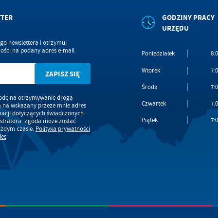
TTER
GODZINY PRACY
URZĘDU
ego newslettera i otrzymuj
ści na podany adres e-mail
Poniedziałek
8:0
Wtorek
7:0
Środa
7:0
dę na otrzymywanie drogą
Czwartek
7:0
ą na wskazany przeze mnie adres
macji dotyczących świadczonych
Piątek
7:0
stratora. Zgoda może zostać
ażdym czasie.
Polityka prywatności
ies