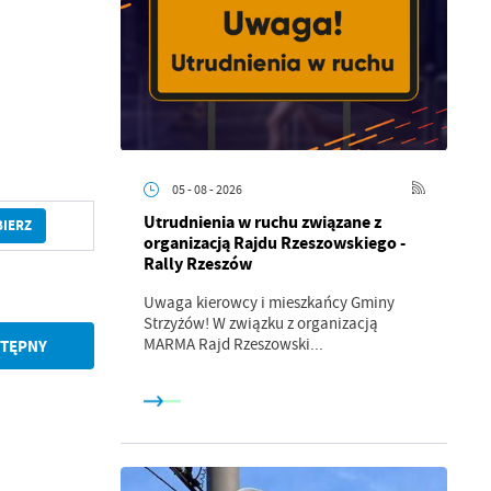
05 - 08 - 2026
Utrudnienia w ruchu związane z
BIERZ
organizacją Rajdu Rzeszowskiego -
Rally Rzeszów
a
Uwaga kierowcy i mieszkańcy Gminy
kom
Strzyżów! W związku z organizacją
MARMA Rajd Rzeszowski...
TĘPNY
z
ci