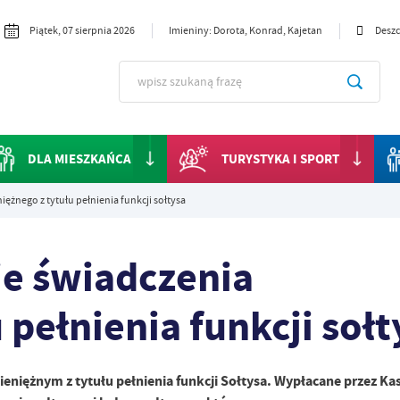
Piątek, 07 sierpnia 2026
Imieniny: Dorota, Konrad, Kajetan
Deszc
DLA MIESZKAŃCA
TURYSTYKA I SPORT
ężnego z tytułu pełnienia funkcji sołtysa
ie świadczenia
 pełnienia funkcji sołt
pieniężnym z tytułu pełnienia funkcji Sołtysa. Wypłacane przez Ka