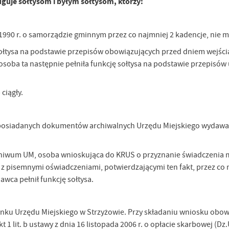
guje sołtysom i byłym sołtysom, którzy:
 1990 r. o samorządzie gminnym przez co najmniej 2 kadencje, nie mni
 sołtysa na podstawie przepisów obowiązujących przed dniem wejścia
 osoba ta następnie pełniła funkcję sołtysa na podstawie przepisów
ciągły.
 posiadanych dokumentów archiwalnych Urzędu Miejskiego wydawa
chiwum UM, osoba wnioskująca do KRUS o przyznanie świadczenia
z z pisemnymi oświadczeniami, potwierdzającymi ten fakt, przez co 
wca pełnił funkcję sołtysa.
dynku Urzędu Miejskiego w Strzyżowie. Przy składaniu wniosku obow
 1 lit. b ustawy z dnia 16 listopada 2006 r. o opłacie skarbowej (Dz.U