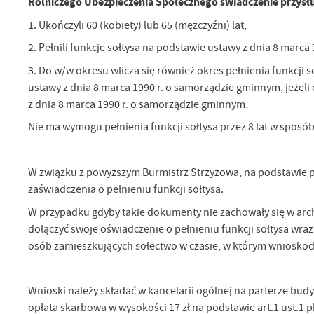
Rolniczego Ubezpieczenia Społecznego świadczenie przysłu
1. Ukończyli 60 (kobiety) lub 65 (mężczyźni) lat,
2. Pełnili funkcje sołtysa na podstawie ustawy z dnia 8 marca
3. Do w/w okresu wlicza się również okres pełnienia funkcji
ustawy z dnia 8 marca 1990 r. o samorządzie gminnym, jeżeli
z dnia 8 marca 1990 r. o samorządzie gminnym.
Nie ma wymogu pełnienia funkcji sołtysa przez 8 lat w sposób 
W związku z powyższym Burmistrz Strzyżowa, na podstawie
zaświadczenia o pełnieniu funkcji sołtysa.
W przypadku gdyby takie dokumenty nie zachowały się w ar
dołączyć swoje oświadczenie o pełnieniu funkcji sołtysa wra
osób zamieszkujących sołectwo w czasie, w którym wnioskoda
Wnioski należy składać w kancelarii ogólnej na parterze bu
opłata skarbowa w wysokości 17 zł na podstawie art.1 ust.1 pkt