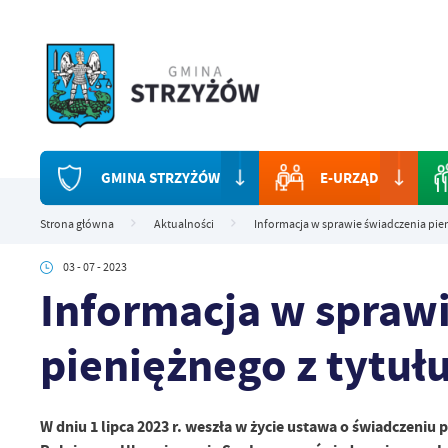
Przejdź do menu.
Przejdź do wyszukiwarki.
Przejdź do treści.
Przejdź do ustawień wielkości czcionki.
Włącz wersję kontrastową strony.
GMINA STRZYŻÓW
E-URZĄD
Strona główna
Aktualności
Informacja w sprawie świadczenia pieni
03 - 07 - 2023
Informacja w spraw
pieniężnego z tytułu
W dniu 1 lipca 2023 r. weszła w życie ustawa o świadczeniu 