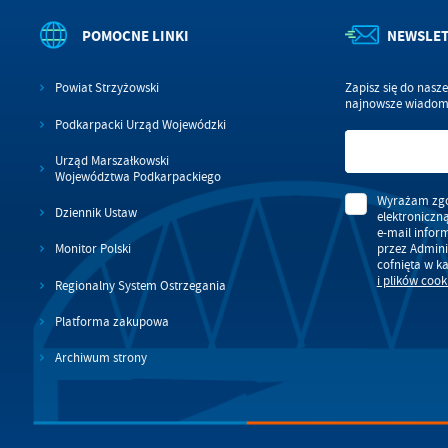
POMOCNE LINKI
NEWSLE
Powiat Strzyżowski
Zapisz się do nasz
najnowsze wiadomo
Podkarpacki Urząd Wojewódzki
Urząd Marszałkowski
Województwa Podkarpackiego
Wyrażam zgo
Dziennik Ustaw
elektroniczn
e-mail infor
przez Admini
Monitor Polski
cofnięta w k
i plików cook
Regionalny System Ostrzegania
Platforma zakupowa
Archiwum strony