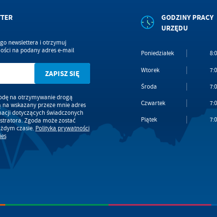
TTER
GODZINY PRACY
URZĘDU
ego newslettera i otrzymuj
ści na podany adres e-mail
Poniedziałek
8:0
Wtorek
7:0
Środa
7:0
dę na otrzymywanie drogą
Czwartek
7:0
ą na wskazany przeze mnie adres
macji dotyczących świadczonych
Piątek
7:0
stratora. Zgoda może zostać
ażdym czasie.
Polityka prywatności
ies