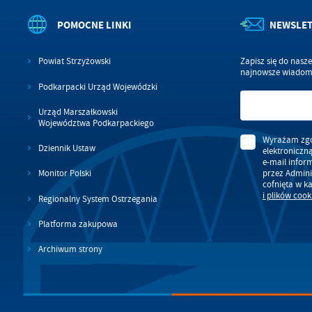
POMOCNE LINKI
NEWSLE
Powiat Strzyżowski
Zapisz się do nasz
najnowsze wiadomo
Podkarpacki Urząd Wojewódzki
Urząd Marszałkowski
Województwa Podkarpackiego
Wyrażam zgo
Dziennik Ustaw
elektroniczn
e-mail infor
przez Admini
Monitor Polski
cofnięta w k
i plików cook
Regionalny System Ostrzegania
Platforma zakupowa
Archiwum strony