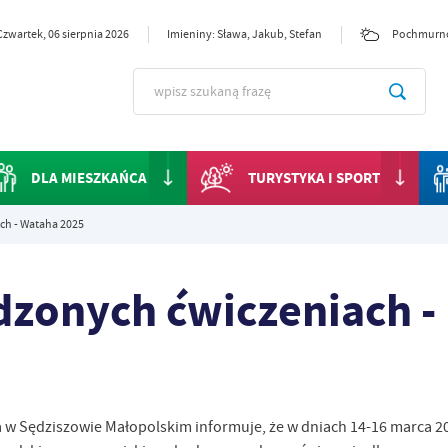
Czwartek, 06 sierpnia 2026
Imieniny: Sława, Jakub, Stefan
Pochmurn
DLA MIESZKAŃCA
TURYSTYKA I SPORT
ch - Wataha 2025
dzonych ćwiczeniach -
a w Sędziszowie Małopolskim informuje, że w dniach 14-16 marca 20