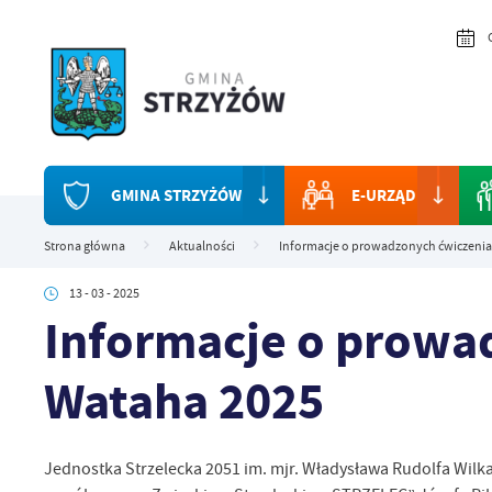
Przejdź do menu.
Przejdź do wyszukiwarki.
Przejdź do treści.
Przejdź do ustawień wielkości czcionki.
Włącz wersję kontrastową strony.
GMINA STRZYŻÓW
E-URZĄD
Strona główna
Aktualności
Informacje o prowadzonych ćwiczenia
13 - 03 - 2025
Informacje o prowa
Wataha 2025
Jednostka Strzelecka 2051 im. mjr. Władysława Rudolfa Wilk