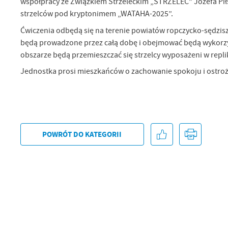
współpracy ze Związkiem Strzeleckim „STRZELEC” Józefa Pi
strzelców pod kryptonimem „WATAHA-2025”.
Ćwiczenia odbędą się na terenie powiatów ropczycko-sędzisz
będą prowadzone przez całą dobę i obejmować będą wykorzys
obszarze będą przemieszczać się strzelcy wyposażeni w repli
Jednostka prosi mieszkańców o zachowanie spokoju i ostrożn
POWRÓT
DO KATEGORII