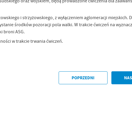
łsudskiego oraz wojskiem, będą prowadzone ćwiczenia dla zaawa
owskiego i strzyżowskiego, z wyłączeniem aglomeracji miejskich. D
tanie środków pozoracji pola walki. W trakcie ćwiczeń na wyzna
ki broni ASG.
ości w trakcie trwania ćwiczeń.
POPRZEDNI
NAS