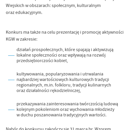
Firmy te działają w charakterze pośredników prezentujących nasze
Wiejskich w obszarach: społecznym, kulturalnym
treści w postaci wiadomości, ofert, komunikatów mediów
oraz edukacyjnym.
społecznościowych.
Konkurs ma także na celu prezentację i promocję aktywności
KGW w zakresie:
działań prospołecznych, które spajają i aktywizują
lokalne społeczności oraz wpływają na rozwój
przedsiębiorczości kobiet,
kultywowania, popularyzowania i utrwalania
najbardziej wartościowych kulturowych tradycji
regionalnych, m.in. folkloru, tradycji kulinarnych
oraz działalności rękodzielniczej,
przekazywania zainteresowania twórczością ludową
kolejnym pokoleniom oraz wychowania młodzieży
w duchu poszanowania tradycyjnych wartości.
Nabór do konkursu zakończy się 31 marca br. Wzorem