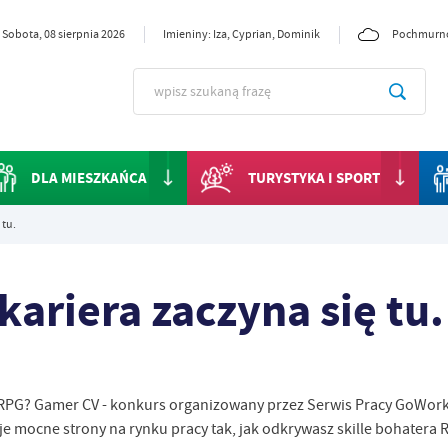
Sobota, 08 sierpnia 2026
Imieniny: Iza, Cyprian, Dominik
Pochmurn
DLA MIESZKAŃCA
TURYSTYKA I SPORT
 tu.
ariera zaczyna się tu.
e RPG? Gamer CV - konkurs organizowany przez Serwis Pracy GoWork
je mocne strony na rynku pracy tak, jak odkrywasz skille bohatera R