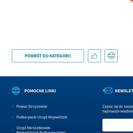
POWRÓT
DO KATEGORII
POMOCNE LINKI
NEWSLE
Powiat Strzyżowski
Zapisz się do nasz
najnowsze wiadomo
Podkarpacki Urząd Wojewódzki
Urząd Marszałkowski
Województwa Podkarpackiego