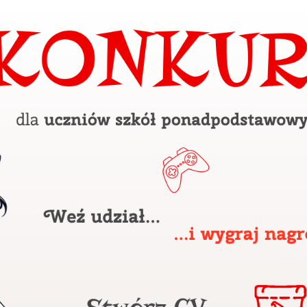
anujemy Twoją prywatność. Możesz zmienić ustawienia cookies lub zaakceptować je
zystkie. W dowolnym momencie możesz dokonać zmiany swoich ustawień.
iezbędne
ezbędne pliki cookies służą do prawidłowego funkcjonowania strony internetowej i
ożliwiają Ci komfortowe korzystanie z oferowanych przez nas usług.
iki cookies odpowiadają na podejmowane przez Ciebie działania w celu m.in. dostosowani
ęcej
oich ustawień preferencji prywatności, logowania czy wypełniania formularzy. Dzięki pli
okies strona, z której korzystasz, może działać bez zakłóceń.
unkcjonalne i personalizacyjne
go typu pliki cookies umożliwiają stronie internetowej zapamiętanie wprowadzonych prze
ebie ustawień oraz personalizację określonych funkcjonalności czy prezentowanych treści.
ięki tym plikom cookies możemy zapewnić Ci większy komfort korzystania z funkcjonalnoś
ęcej
szej strony poprzez dopasowanie jej do Twoich indywidualnych preferencji. Wyrażenie
ody na funkcjonalne i personalizacyjne pliki cookies gwarantuje dostępność większej ilości
nkcji na stronie.
ZAPISZ WYBRANE
nalityczne
alityczne pliki cookies pomagają nam rozwijać się i dostosowywać do Twoich potrzeb.
ZEZWÓL NA WSZYSTKIE
okies analityczne pozwalają na uzyskanie informacji w zakresie wykorzystywania witryny
ęcej