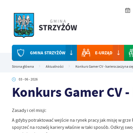
Przejdź do menu.
Przejdź do wyszukiwarki.
Przejdź do treści.
Przejdź do ustawień wielkości czcionki.
Włącz wersję kontrastową strony.
GMINA STRZYŻÓW
E-URZĄD
Strona główna
Aktualności
Konkurs Gamer CV - kariera zaczyna się
03 - 06 - 2026
Konkurs Gamer CV - k
Zasady i cel misji:
A gdyby potraktować wejście na rynek pracy jak misję w grz
spojrzeć na rozwój kariery właśnie w taki sposób. Odkryj swo