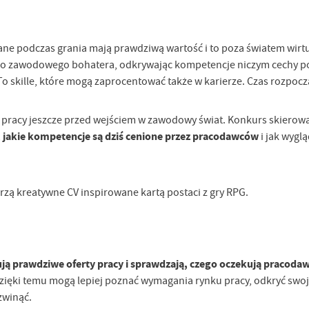
ane podczas grania mają prawdziwą wartość i to poza światem wirt
jego zawodowego bohatera, odkrywając kompetencje niczym cechy po
o skille, które mogą zaprocentować także w karierze. Czas rozpoc
u pracy jeszcze przed wejściem w zawodowy świat. Konkurs skierowa
 jakie kompetencje są dziś cenione przez pracodawców
i jak wyglą
zą kreatywne CV inspirowane kartą postaci z gry RPG.
ują prawdziwe oferty pracy i sprawdzają, czego oczekują pracoda
 Dzięki temu mogą lepiej poznać wymagania rynku pracy, odkryć sw
zwinąć.