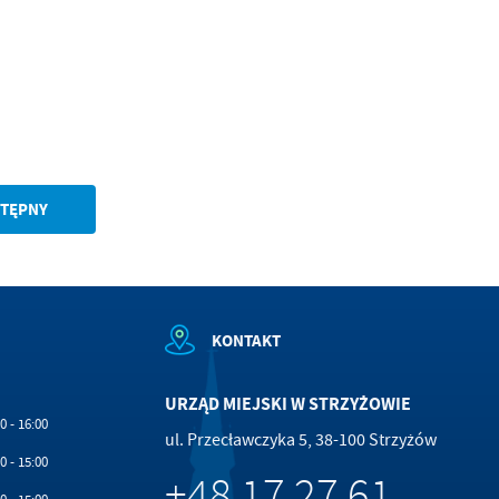
TĘPNY
KONTAKT
URZĄD MIEJSKI W STRZYŻOWIE
0 - 16:00
ul. Przecławczyka 5, 38-100 Strzyżów
0 - 15:00
+48 17 27 61