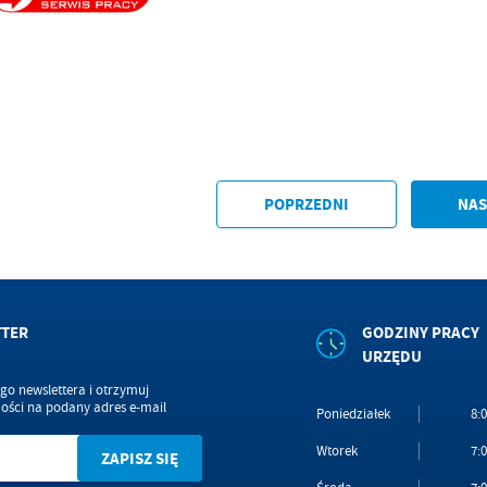
POPRZEDNI
NAS
TTER
GODZINY PRACY
URZĘDU
ego newslettera i otrzymuj
ści na podany adres e-mail
Poniedziałek
8:0
Wtorek
7:0