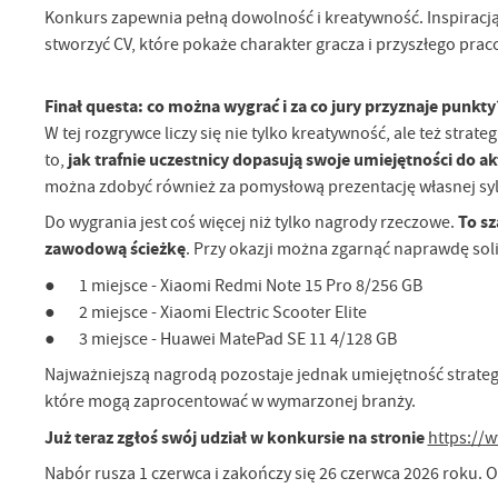
Konkurs zapewnia pełną dowolność i kreatywność. Inspiracją
stworzyć CV, które pokaże charakter gracza i przyszłego pra
Finał questa: co można wygrać i za co jury przyznaje punkty
W tej rozgrywce liczy się nie tylko kreatywność, ale też stra
jak trafnie uczestnicy dopasują swoje umiejętności do 
to,
można zdobyć również za pomysłową prezentację własnej syl
To sz
Do wygrania jest coś więcej niż tylko nagrody rzeczowe.
zawodową ścieżkę
. Przy okazji można zgarnąć naprawdę so
● 1 miejsce - Xiaomi Redmi Note 15 Pro 8/256 GB
● 2 miejsce - Xiaomi Electric Scooter Elite
● 3 miejsce - Huawei MatePad SE 11 4/128 GB
Najważniejszą nagrodą pozostaje jednak umiejętność strateg
które mogą zaprocentować w wymarzonej branży.
Już teraz zgłoś swój udział w konkursie na stronie
https://
U
Nabór rusza 1 czerwca i zakończy się 26 czerwca 2026 roku. O