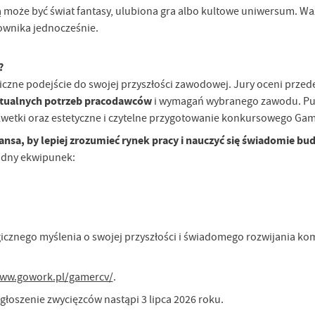
 może być świat fantasy, ulubiona gra albo kultowe uniwersum. Wa
cownika jednocześnie.
?
tegiczne podejście do swojej przyszłości zawodowej. Jury oceni prze
aktualnych potrzeb pracodawców
i wymagań wybranego zawodu. Pu
wetki oraz estetyczne i czytelne przygotowanie konkursowego Gam
ansa, by lepiej zrozumieć rynek pracy i nauczyć się świadomie b
lidny ekwipunek:
icznego myślenia o swojej przyszłości i świadomego rozwijania kom
www.gowork.pl/gamercv/
.
stawienia
głoszenie zwycięzców nastąpi 3 lipca 2026 roku.