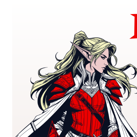
Sz
ws
N
Ni
um
Pl
Wi
Tw
co
F
Te
Ci
Dz
Wi
na
zg
fu
A
An
Co
Wi