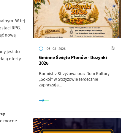
ualnym. W tej
staci RPG.
ząć nową
06 - 08 - 2026
ny jest do
Gminne Święto Plonów - Dożynki
dają oferty
2026
Burmistrz Strzyżowa oraz Dom Kultury
„Sokół” w Strzyżowie serdecznie
zapraszają...
wcy
oje mocne