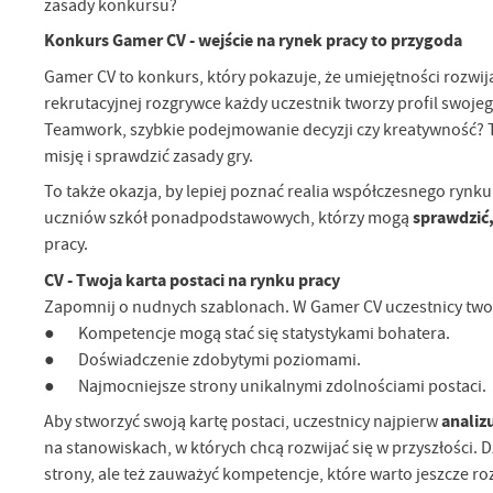
zasady konkursu?
Konkurs Gamer CV - wejście na rynek pracy to przygoda
Gamer CV to konkurs, który pokazuje, że umiejętności rozwij
rekrutacyjnej rozgrywce każdy uczestnik tworzy profil swo
Teamwork, szybkie podejmowanie decyzji czy kreatywność? T
misję i sprawdzić zasady gry.
To także okazja, by lepiej poznać realia współczesnego rynk
sprawdzić,
uczniów szkół ponadpodstawowych, którzy mogą
pracy.
CV - Twoja karta postaci na rynku pracy
Zapomnij o nudnych szablonach. W Gamer CV uczestnicy twor
● Kompetencje mogą stać się statystykami bohatera.
● Doświadczenie zdobytymi poziomami.
● Najmocniejsze strony unikalnymi zdolnościami postaci.
analiz
Aby stworzyć swoją kartę postaci, uczestnicy najpierw
na stanowiskach, w których chcą rozwijać się w przyszłości.
strony, ale też zauważyć kompetencje, które warto jeszcze ro