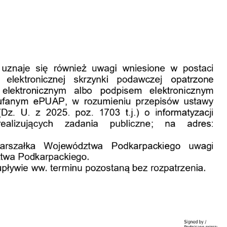
anujemy Twoją prywatność. Możesz zmienić ustawienia cookies lub zaakceptować je
zystkie. W dowolnym momencie możesz dokonać zmiany swoich ustawień.
iezbędne
ezbędne pliki cookies służą do prawidłowego funkcjonowania strony internetowej i
ożliwiają Ci komfortowe korzystanie z oferowanych przez nas usług.
iki cookies odpowiadają na podejmowane przez Ciebie działania w celu m.in. dostosowani
ęcej
oich ustawień preferencji prywatności, logowania czy wypełniania formularzy. Dzięki pli
okies strona, z której korzystasz, może działać bez zakłóceń.
unkcjonalne i personalizacyjne
go typu pliki cookies umożliwiają stronie internetowej zapamiętanie wprowadzonych prze
ebie ustawień oraz personalizację określonych funkcjonalności czy prezentowanych treści.
ięki tym plikom cookies możemy zapewnić Ci większy komfort korzystania z funkcjonalnoś
ęcej
szej strony poprzez dopasowanie jej do Twoich indywidualnych preferencji. Wyrażenie
ody na funkcjonalne i personalizacyjne pliki cookies gwarantuje dostępność większej ilości
nkcji na stronie.
ZAPISZ WYBRANE
nalityczne
alityczne pliki cookies pomagają nam rozwijać się i dostosowywać do Twoich potrzeb.
ZEZWÓL NA WSZYSTKIE
okies analityczne pozwalają na uzyskanie informacji w zakresie wykorzystywania witryny
ęcej
ternetowej, miejsca oraz częstotliwości, z jaką odwiedzane są nasze serwisy www. Dane
zwalają nam na ocenę naszych serwisów internetowych pod względem ich popularności