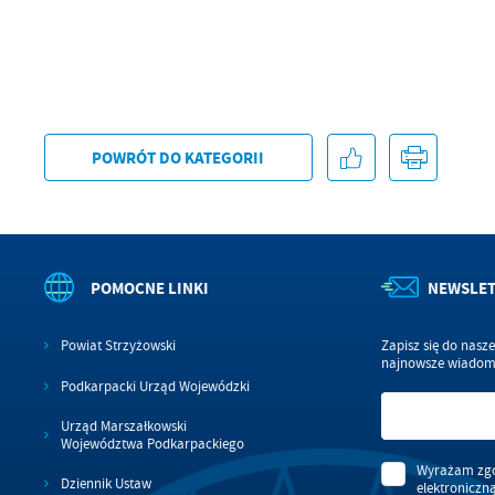
POWRÓT
DO KATEGORII
POMOCNE LINKI
NEWSLE
Powiat Strzyżowski
Zapisz się do nasz
najnowsze wiadomo
Podkarpacki Urząd Wojewódzki
Urząd Marszałkowski
Województwa Podkarpackiego
Wyrażam zgo
Dziennik Ustaw
elektroniczn