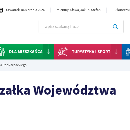
Czwartek, 06 sierpnia 2026
Imieniny: Sława, Jakub, Stefan
Słoneczni
DLA MIESZKAŃCA
TURYSTYKA I SPORT
a Podkarpackiego
szałka Województwa