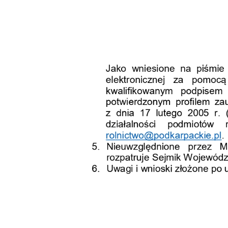
Sz
ws
N
Ni
um
Pl
Wi
Tw
co
F
Te
Ci
Dz
Wi
na
zg
fu
A
An
Co
Wi
in
po