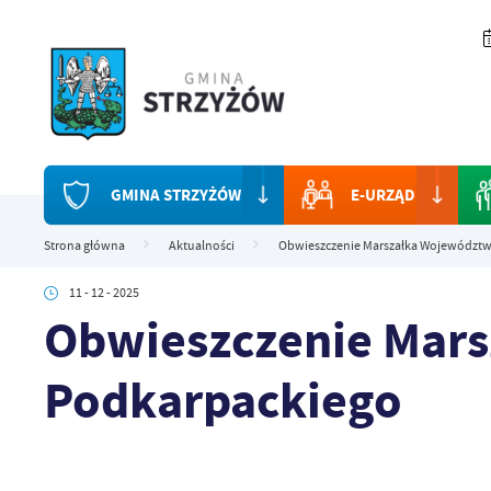
Przejdź do menu.
Przejdź do wyszukiwarki.
Przejdź do treści.
Przejdź do ustawień wielkości czcionki.
Włącz wersję kontrastową strony.
GMINA STRZYŻÓW
E-URZĄD
Strona główna
Aktualności
Obwieszczenie Marszałka Województw
11 - 12 - 2025
Obwieszczenie Mar
Podkarpackiego