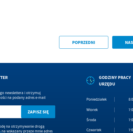
POPRZEDNI
NAS
TTER
GODZINY PRACY
URZĘDU
ego newslettera i otrzymuj
ści na podany adres e-mail
Poniedziałek
8:0
Wtorek
7:0
Środa
7:0
dę na otrzymywanie drogą
Czwartek
7:0
ą na wskazany przeze mnie adres