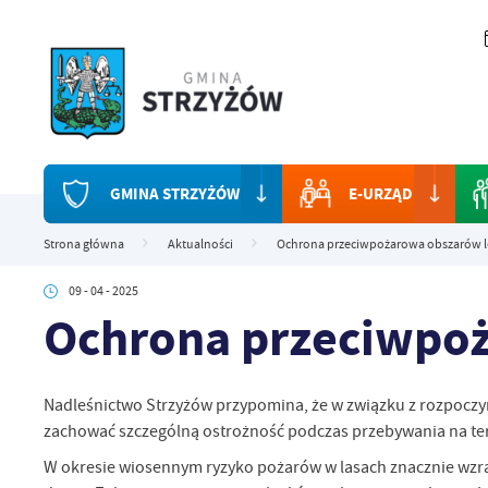
Przejdź do menu.
Przejdź do wyszukiwarki.
Przejdź do treści.
Przejdź do ustawień wielkości czcionki.
Włącz wersję kontrastową strony.
GMINA STRZYŻÓW
E-URZĄD
Strona główna
Aktualności
Ochrona przeciwpożarowa obszarów 
09 - 04 - 2025
Ochrona przeciwpoż
Nadleśnictwo Strzyżów przypomina, że w związku z rozpocz
zachować szczególną ostrożność podczas przebywania na ter
W okresie wiosennym ryzyko pożarów w lasach znacznie wzra