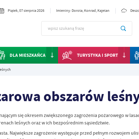
Piątek, 07 sierpnia 2026
Imieniny: Dorota, Konrad, Kajetan
Deszc
DLA MIESZKAŃCA
TURYSTYKA I SPORT
leśnych
arowa obszarów leśn
ynającym się okresem zwiększonego zagrożenia pożarowego w lasac
enach leśnych oraz w ich bezpośrednim sąsiedztwie.
sta. Największe zagrożenie występuje przed pełnym rozwojem ulis