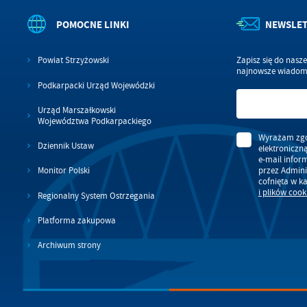
POMOCNE LINKI
NEWSLE
Powiat Strzyżowski
Zapisz się do nasz
najnowsze wiadomo
Podkarpacki Urząd Wojewódzki
Urząd Marszałkowski
Województwa Podkarpackiego
Wyrażam zgo
Dziennik Ustaw
elektroniczn
e-mail infor
przez Admini
Monitor Polski
cofnięta w k
i plików cook
Regionalny System Ostrzegania
Platforma zakupowa
Archiwum strony