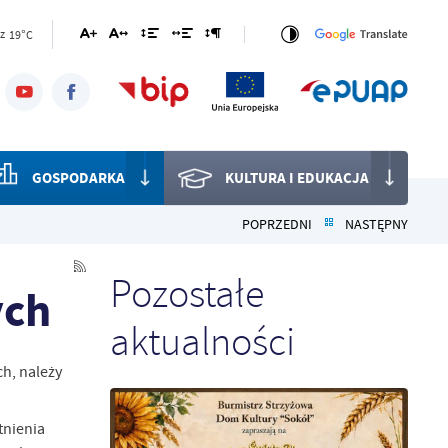
19°C
z
GOSPODARKA
KULTURA I EDUKACJA
POPRZEDNI
NASTĘPNY
Pozostałe
ych
aktualności
h, należy
tnienia