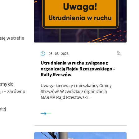
ię w strefie
05 - 08 - 2026
Utrudnienia w ruchu związane z
organizacją Rajdu Rzeszowskiego -
Rally Rzeszów
jemy do
a
Uwaga kierowcy i mieszkańcy Gminy
kom
ji – zarówno
Strzyżów! W związku z organizacją
MARMA Rajd Rzeszowski...
łej
z
ci