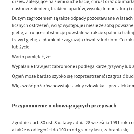
drzew. Zalegające na ziemi suche liście, chrust oraz obumarł
nasłonecznieniem, brakiem opadów, wysoką temperaturą i nis
Dużym zagrożeniem są także odpady pozostawiane w lasach o
licznych ostrzeżeń, wciąż występuje i niesie ze sobą poważn
glebę, a trujące substancje powstałe w trakcie spalania traf
trawy i glebę, a płomienie zagrażają również ludziom. Co rok
lub życie.
Warto pamiętać, że:
Wypalanie traw jest zabronione i podlega karze grzywny lub a
Ogień może bardzo szybko się rozprzestrzenić i zagrozić 
Większość pożarów powstaje z winy człowieka – przez lekkom
Przypomnienie o obowiązujących przepisach
Zgodnie z art. 30 ust. 3 ustawy z dnia 28 września 1991 roku o
a także w odległości do 100 m od granicy lasu, zabrania się: