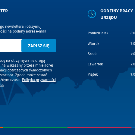
TTER
GODZINY PRACY
URZĘDU
ego newslettera i otrzymuj
ści na podany adres e-mail
Poniedziałek
8:0
Wtorek
7:0
Środa
7:0
dę na otrzymywanie drogą
Czwartek
7:0
ą na wskazany przeze mnie adres
macji dotyczących świadczonych
Piątek
7:0
stratora. Zgoda może zostać
ażdym czasie.
Polityka prywatności
ies