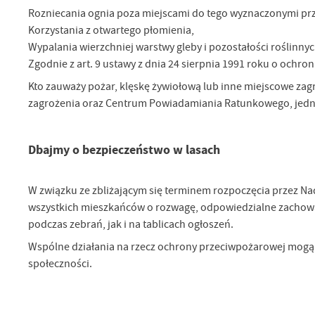
Rozniecania ognia poza miejscami do tego wyznaczonymi prze
Korzystania z otwartego płomienia,
U
Wypalania wierzchniej warstwy gleby i pozostałości roślinnyc
Zgodnie z art. 9 ustawy z dnia 24 sierpnia 1991 roku o ochron
Kto zauważy pożar, klęskę żywiołową lub inne miejscowe zag
Sz
ws
zagrożenia oraz Centrum Powiadamiania Ratunkowego, jednos
N
Dbajmy o bezpieczeństwo w lasach
Ni
um
W związku ze zbliżającym się terminem rozpoczęcia przez Na
Pl
Wi
Tw
wszystkich mieszkańców o rozwagę, odpowiedzialne zachowani
co
podczas zebrań, jak i na tablicach ogłoszeń.
F
Wspólne działania na rzecz ochrony przeciwpożarowej mogą z
Te
społeczności.
Ci
Dz
Wi
na
zg