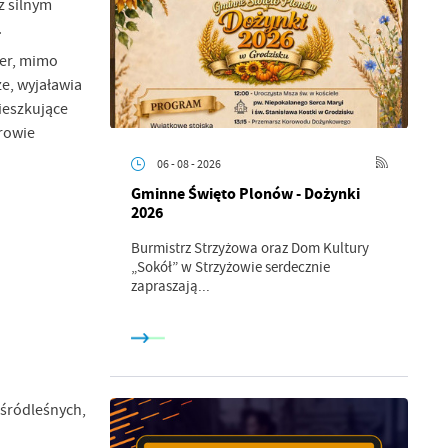
z silnym
.
der, mimo
e, wyjaławia
mieszkujące
drowie
06 - 08 - 2026
Gminne Święto Plonów - Dożynki
2026
Burmistrz Strzyżowa oraz Dom Kultury
„Sokół” w Strzyżowie serdecznie
zapraszają...
 śródleśnych,