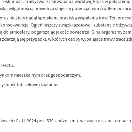
a roślinność i trawy tworzą łatwopalną warstwę, która w połączeniu 
ką wilgotnością powietrza staje się potencjalnym źródłem pożaru
raz niestety nadal spotykana praktyka wypalania traw. Ten proce
e konsekwencje. Ogień niszczy związki azotowe i substancje odżywcz
iają do atmosfery, pogarszając jakość powietrza. Giną organizmy za
u zdarzają się przypadki, w których osoby wypalające trawy tracą z
resztu.
budynkom mieszkalnym oraz gospodarczym.
yślność lub celowe działanie.
 lasach (Dz.U. 2024 poz. 530 z późn. zm.), w lasach oraz na terenach