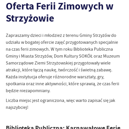
Oferta Ferii Zimowych w
personalizację określonych funkcjonalności czy prezentowanych
treści.
Strzyżowie
Dzięki tym plikom cookies możemy zapewnić Ci większy komfort
Więcej
korzystania z funkcjonalności naszej strony poprzez dopasowanie
jej do Twoich indywidualnych preferencji. Wyrażenie zgody na
Zapraszamy dzieci i młodzież z terenu Gminy Strzyżów do
funkcjonalne i personalizacyjne pliki cookies gwarantuje
Analityczne
udziału w bogatej ofercie zajęć przygotowanych specjalnie
dostępność większej ilości funkcji na stronie.
Analityczne pliki cookies pomagają nam rozwijać się i
na czas ferii zimowych. W tym roku Biblioteka Publiczna
dostosowywać do Twoich potrzeb.
Gminy i Miasta Strzyżów, Dom Kultury SOKÓŁ oraz Muzeum
Cookies analityczne pozwalają na uzyskanie informacji w zakresie
Samorządowe Ziemi Strzyżowskiej przygotowały wiele
Więcej
wykorzystywania witryny internetowej, miejsca oraz częstotliwości,
atrakcji, które łączą naukę, twórczość i świetną zabawę.
z jaką odwiedzane są nasze serwisy www. Dane pozwalają nam na
Każda instytucja oferuje różnorodne warsztaty, gry,
ocenę naszych serwisów internetowych pod względem ich
Reklamowe
spotkania oraz inne aktywności, które sprawią, że czas ferii
popularności wśród użytkowników. Zgromadzone informacje są
Dzięki reklamowym plikom cookies prezentujemy Ci najciekawsze
będzie niezapomniany.
przetwarzane w formie zanonimizowanej. Wyrażenie zgody na
informacje i aktualności na stronach naszych partnerów.
analityczne pliki cookies gwarantuje dostępność wszystkich
Liczba miejsc jest ograniczona, więc warto zapisać się jak
funkcjonalności.
Promocyjne pliki cookies służą do prezentowania Ci naszych
Więcej
najszybciej!
komunikatów na podstawie analizy Twoich upodobań oraz Twoich
zwyczajów dotyczących przeglądanej witryny internetowej. Treści
promocyjne mogą pojawić się na stronach podmiotów trzecich lub
Biblioteka Publiczna: Karnawałowe Ferie
firm będących naszymi partnerami oraz innych dostawców usług.