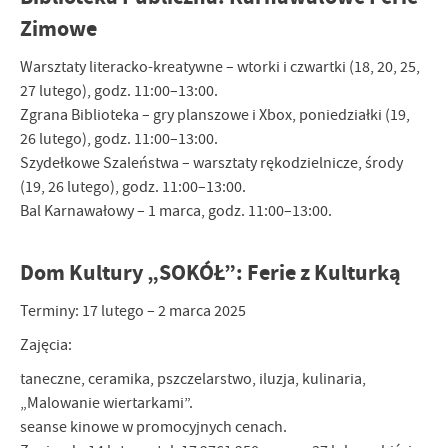
Firmy te działają w charakterze pośredników prezentujących nasze
Zimowe
treści w postaci wiadomości, ofert, komunikatów mediów
społecznościowych.
Warsztaty literacko-kreatywne – wtorki i czwartki (18, 20, 25,
27 lutego), godz. 11:00–13:00.
Zgrana Biblioteka – gry planszowe i Xbox, poniedziałki (19,
26 lutego), godz. 11:00–13:00.
Szydełkowe Szaleństwa – warsztaty rękodzielnicze, środy
(19, 26 lutego), godz. 11:00–13:00.
Bal Karnawałowy – 1 marca, godz. 11:00–13:00.
Dom Kultury „SOKÓŁ”: Ferie z Kulturką
Terminy: 17 lutego – 2 marca 2025
Zajęcia:
taneczne, ceramika, pszczelarstwo, iluzja, kulinaria,
„Malowanie wiertarkami”.
seanse kinowe w promocyjnych cenach.