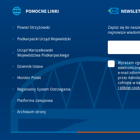
POMOCNE LINKI
NEWSLE
Powiat Strzyżowski
Zapisz się do nasz
najnowsze wiadomo
Podkarpacki Urząd Wojewódzki
Urząd Marszałkowski
Województwa Podkarpackiego
Wyrażam zgo
Dziennik Ustaw
elektroniczn
e-mail infor
przez Admini
Monitor Polski
cofnięta w k
i plików cook
Regionalny System Ostrzegania
Platforma zakupowa
Archiwum strony