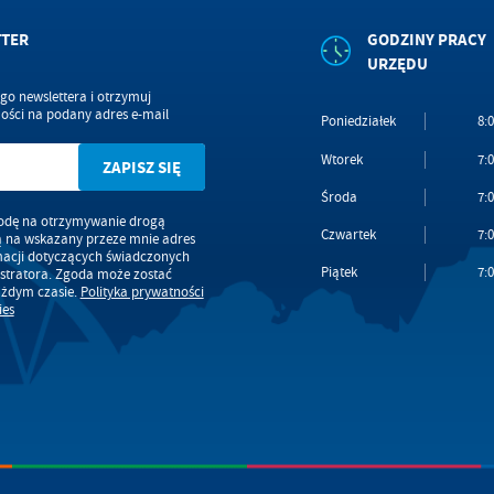
TTER
GODZINY PRACY
URZĘDU
ego newslettera i otrzymuj
ści na podany adres e-mail
Poniedziałek
8:0
Wtorek
7:0
Środa
7:0
dę na otrzymywanie drogą
Czwartek
7:0
ą na wskazany przeze mnie adres
macji dotyczących świadczonych
Piątek
7:0
stratora. Zgoda może zostać
ażdym czasie.
Polityka prywatności
ies