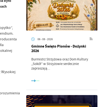
ia było
mach
opytko”,
pendium.
producenta
06 - 08 - 2026
dla
Gminne Święto Plonów - Dożynki
2026
lokalnej
Burmistrz Strzyżowa oraz Dom Kultury
„Sokół” w Strzyżowie serdecznie
zapraszają...
z Wysokiej
porozumienia