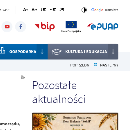
24°C
o
GOSPODARKA
KULTURA I EDUKACJA
POPRZEDNI
NASTĘPNY
Pozostałe
aktualności
samorządu,