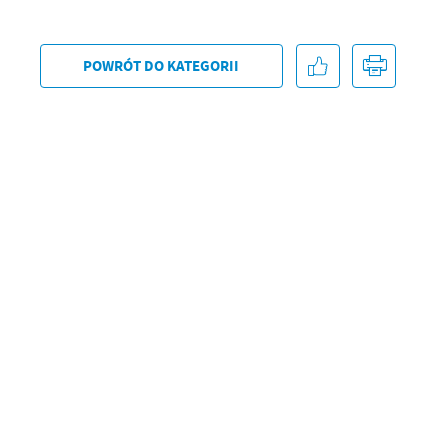
U
POWRÓT
DO KATEGORII
Sz
ws
N
Ni
um
Pl
Wi
Tw
co
F
Te
Ci
Dz
Wi
na
zg