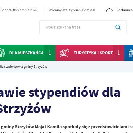
Sobota, 08 sierpnia 2026
Imieniny: Iza, Cyprian, Dominik
Pochmurn
DLA MIESZKAŃCA
TURYSTYKA I SPORT
la studentów z gminy Strzyżów
awie stypendiów dla
Strzyżów
z gminy Strzyżów Maja i Kamila spotkały się z przedstawicielami 