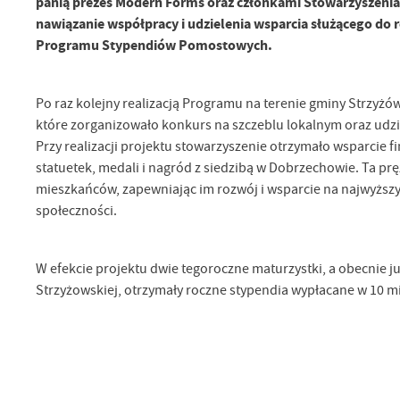
panią prezes Modern Forms oraz członkami Stowarzyszenia
nawiązanie współpracy i udzielenia wsparcia służącego do 
Programu Stypendiów Pomostowych.
Po raz kolejny realizacją Programu na terenie gminy Strzyżó
które zorganizowało konkurs na szczeblu lokalnym oraz udz
Przy realizacji projektu stowarzyszenie otrzymało wsparcie
statuetek, medali i nagród z siedzibą w Dobrzechowie. Ta pręż
mieszkańców, zapewniając im rozwój i wsparcie na najwyższy
społeczności.
W efekcie projektu dwie tegoroczne maturzystki, a obecnie ju
Strzyżowskiej, otrzymały roczne stypendia wypłacane w 10 m