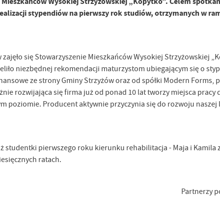
 Mieszkańców Wysokiej Strzyżowskiej „Kopytko”. Celem spotkan
realizacji stypendiów na pierwszy rok studiów, otrzymanych w ra
w zajęło się Stowarzyszenie Mieszkańców Wysokiej Strzyżowskiej „K
ieliło niezbędnej rekomendacji maturzystom ubiegającym się o sty
 finansowe ze strony Gminy Strzyżów oraz od spółki Modern Forms, 
nie rozwijająca się firma już od ponad 10 lat tworzy miejsca pracy 
m poziomie. Producent aktywnie przyczynia się do rozwoju naszej 
ż studentki pierwszego roku kierunku rehabilitacja - Maja i Kamila 
iesięcznych ratach.
Partnerzy 