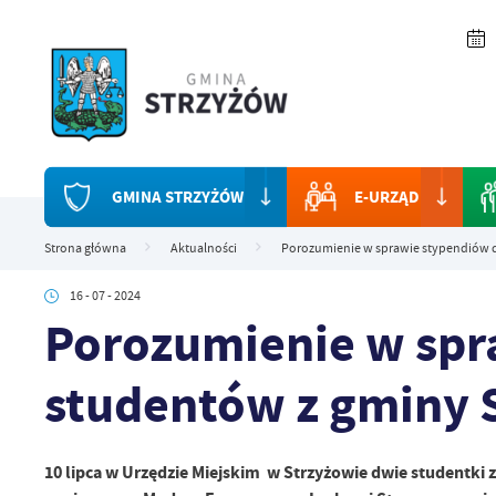
Przejdź do menu.
Przejdź do wyszukiwarki.
Przejdź do treści.
Przejdź do ustawień wielkości czcionki.
Włącz wersję kontrastową strony.
GMINA STRZYŻÓW
E-URZĄD
Strona główna
Aktualności
Porozumienie w sprawie stypendiów d
16 - 07 - 2024
Porozumienie w spr
studentów z gminy 
10 lipca w Urzędzie Miejskim w Strzyżowie dwie studentki 