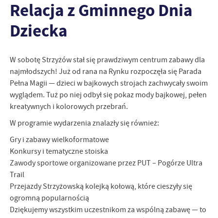
Relacja z Gminnego Dnia
strona, z której korzystasz, może działać bez zakłóceń.
Funkcjonalne i personalizacyjne
Dziecka
Tego typu pliki cookies umożliwiają stronie internetowej
zapamiętanie wprowadzonych przez Ciebie ustawień oraz
personalizację określonych funkcjonalności czy prezentowanych
treści.
W sobotę Strzyżów stał się prawdziwym centrum zabawy dla
Dzięki tym plikom cookies możemy zapewnić Ci większy komfort
najmłodszych! Już od rana na Rynku rozpoczęła się Parada
Więcej
korzystania z funkcjonalności naszej strony poprzez dopasowanie
Pełna Magii — dzieci w bajkowych strojach zachwycały swoim
jej do Twoich indywidualnych preferencji. Wyrażenie zgody na
wyglądem. Tuż po niej odbył się pokaz mody bajkowej, pełen
funkcjonalne i personalizacyjne pliki cookies gwarantuje
Analityczne
kreatywnych i kolorowych przebrań.
dostępność większej ilości funkcji na stronie.
Analityczne pliki cookies pomagają nam rozwijać się i
W programie wydarzenia znalazły się również:
dostosowywać do Twoich potrzeb.
Gry i zabawy wielkoformatowe
Cookies analityczne pozwalają na uzyskanie informacji w zakresie
Więcej
Konkursy i tematyczne stoiska
wykorzystywania witryny internetowej, miejsca oraz częstotliwości,
z jaką odwiedzane są nasze serwisy www. Dane pozwalają nam na
Zawody sportowe organizowane przez PUT – Pogórze Ultra
ocenę naszych serwisów internetowych pod względem ich
Trail
Reklamowe
popularności wśród użytkowników. Zgromadzone informacje są
Przejazdy Strzyżowską kolejką kołową, które cieszyły się
Dzięki reklamowym plikom cookies prezentujemy Ci najciekawsze
przetwarzane w formie zanonimizowanej. Wyrażenie zgody na
ogromną popularnością
informacje i aktualności na stronach naszych partnerów.
analityczne pliki cookies gwarantuje dostępność wszystkich
Dziękujemy wszystkim uczestnikom za wspólną zabawę — to
funkcjonalności.
Promocyjne pliki cookies służą do prezentowania Ci naszych