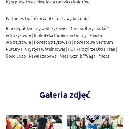
Więcej
była prawdziwa eksplozja radości i kolorów!
komunikatów na podstawie analizy Twoich upodobań oraz Twoich
zwyczajów dotyczących przeglądanej witryny internetowej. Treści
promocyjne mogą pojawić się na stronach podmiotów trzecich lub
Partnerzy i współorganizatorzy wydarzenia:
firm będących naszymi partnerami oraz innych dostawców usług.
Firmy te działają w charakterze pośredników prezentujących nasze
Bank Spółdzielczy w Strzyżowie | Dom Kultury "Sokół"
treści w postaci wiadomości, ofert, komunikatów mediów
w Strzyżowie | Biblioteka Publiczna Gminy i Miasta
społecznościowych.
w Strzyżowie | Powiat Strzyżowski | Powiatowe Centrum
Kultury i Turystyki w Wiśniowej | PUT - Pogórze Ultra Trail |
Coco Loco - kawa i zabawa | Miesięcznik "Waga i Miecz"
Galeria zdjęć