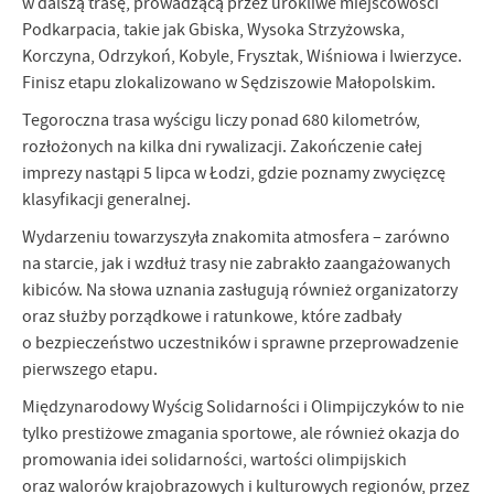
w dalszą trasę, prowadzącą przez urokliwe miejscowości
komunikatów na podstawie analizy Twoich upodobań oraz Twoich
Podkarpacia, takie jak Gbiska, Wysoka Strzyżowska,
zwyczajów dotyczących przeglądanej witryny internetowej. Treści
promocyjne mogą pojawić się na stronach podmiotów trzecich lub
Korczyna, Odrzykoń, Kobyle, Frysztak, Wiśniowa i Iwierzyce.
firm będących naszymi partnerami oraz innych dostawców usług.
Finisz etapu zlokalizowano w Sędziszowie Małopolskim.
Firmy te działają w charakterze pośredników prezentujących nasze
Tegoroczna trasa wyścigu liczy ponad 680 kilometrów,
treści w postaci wiadomości, ofert, komunikatów mediów
społecznościowych.
rozłożonych na kilka dni rywalizacji. Zakończenie całej
imprezy nastąpi 5 lipca w Łodzi, gdzie poznamy zwycięzcę
klasyfikacji generalnej.
Wydarzeniu towarzyszyła znakomita atmosfera – zarówno
na starcie, jak i wzdłuż trasy nie zabrakło zaangażowanych
kibiców. Na słowa uznania zasługują również organizatorzy
oraz służby porządkowe i ratunkowe, które zadbały
o bezpieczeństwo uczestników i sprawne przeprowadzenie
pierwszego etapu.
Międzynarodowy Wyścig Solidarności i Olimpijczyków to nie
tylko prestiżowe zmagania sportowe, ale również okazja do
promowania idei solidarności, wartości olimpijskich
oraz walorów krajobrazowych i kulturowych regionów, przez