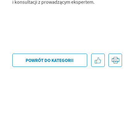
i konsultacji z prowadzącym ekspertem.
U
Sz
ws
POWRÓT
DO KATEGORII
N
Ni
um
Pl
Wi
Tw
co
F
Te
Ci
Dz
Wi
na