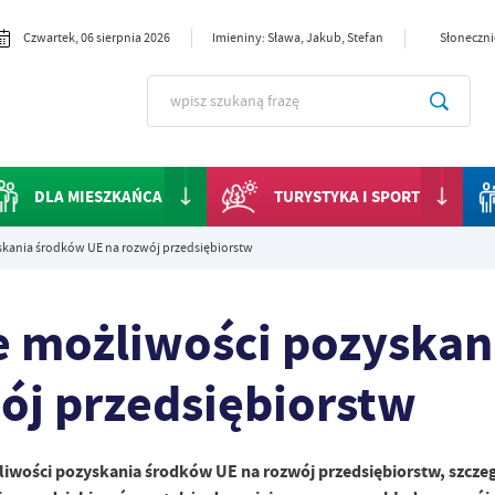
Czwartek, 06 sierpnia 2026
Imieniny: Sława, Jakub, Stefan
Słoneczni
DLA MIESZKAŃCA
TURYSTYKA I SPORT
skania środków UE na rozwój przedsiębiorstw
e możliwości pozyskan
ój przedsiębiorstw
iwości pozyskania środków UE na rozwój przedsiębiorstw, szcze