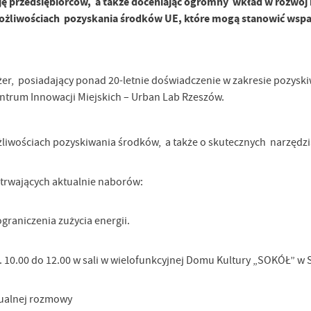
cję przedsiębiorców, a także doceniając ogromny wkład w rozwój 
możliwościach pozyskania środków UE, które mogą stanowić wspa
er, posiadający ponad 20-letnie doświadczenie w zakresie pozysk
Centrum Innowacji Miejskich – Urban Lab Rzeszów.
żliwościach pozyskiwania środków, a także o skutecznych narzędzi
trwających aktualnie naborów:
graniczenia zużycia energii.
z. 10.00 do 12.00 w sali w wielofunkcyjnej Domu Kultury „SOKÓŁ” w 
ualnej rozmowy