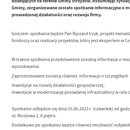
działających na terenie Gminy Strzyżów. Rozumiejąc sytua
Gminy, zorganizowane zostało spotkanie informacyjne o 
prowadzonej działalności oraz rozwoju firmy.
Gościem spotkania będzie Pan Ryszard Irzyk, projekt menadż
funduszy oraz realizacji projektów, który jest ekspertem w 
W trakcie spotkania przedstawione zostaną informacje o mo
wyszukiwania.
Zaprezentowane zostaną również informacje o szczegółach 
Inwestycje na rozwój działalności gospodarczej,
Inwestycje w modernizację posiadanej infrastruktury w celu o
Spotkanie odbędzie się dnia 15.06.2023 r. (czwartek) od god
ul. Mostowa 2, II piętro.
Dodatkowo po spotkaniu będzie również możliwość indywid