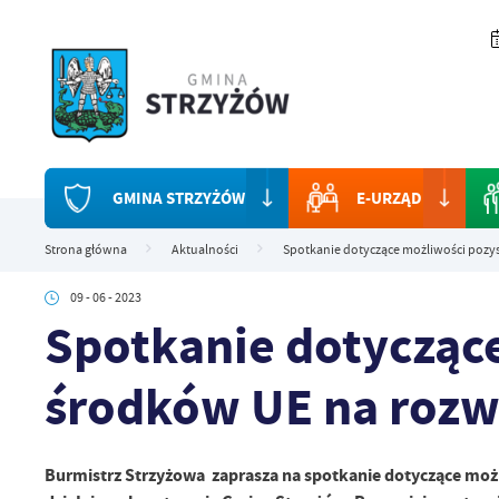
Przejdź do menu.
Przejdź do wyszukiwarki.
Przejdź do treści.
Przejdź do ustawień wielkości czcionki.
Włącz wersję kontrastową strony.
GMINA STRZYŻÓW
E-URZĄD
Strona główna
Aktualności
Spotkanie dotyczące możliwości pozy
09 - 06 - 2023
Spotkanie dotycząc
środków UE na rozw
Burmistrz Strzyżowa zaprasza na spotkanie dotyczące możl