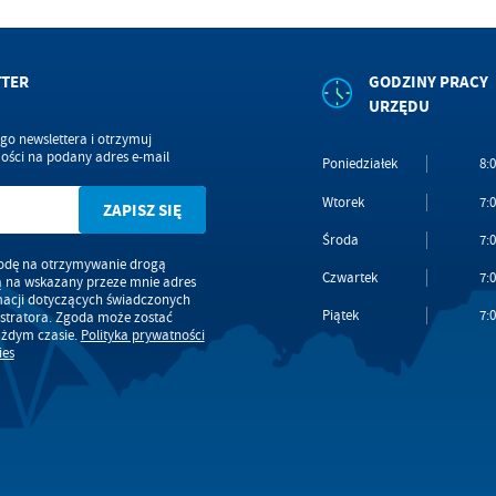
TTER
GODZINY PRACY
URZĘDU
ego newslettera i otrzymuj
ści na podany adres e-mail
Poniedziałek
8:0
Wtorek
7:0
Środa
7:0
dę na otrzymywanie drogą
Czwartek
7:0
ą na wskazany przeze mnie adres
macji dotyczących świadczonych
Piątek
7:0
stratora. Zgoda może zostać
ażdym czasie.
Polityka prywatności
ies