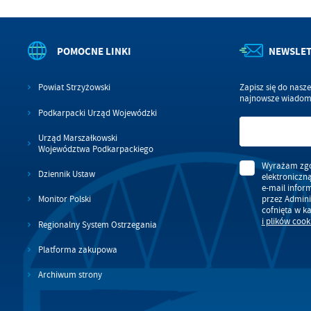
POMOCNE LINKI
NEWSLE
Powiat Strzyżowski
Zapisz się do nasz
najnowsze wiadomo
Podkarpacki Urząd Wojewódzki
Urząd Marszałkowski
Województwa Podkarpackiego
Wyrażam zgo
Dziennik Ustaw
elektroniczn
e-mail infor
przez Admini
Monitor Polski
cofnięta w k
i plików cook
Regionalny System Ostrzegania
Platforma zakupowa
Archiwum strony