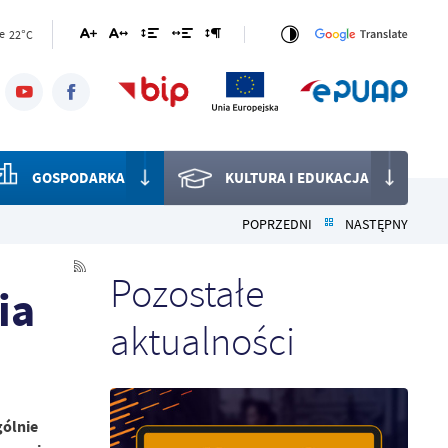
22°C
e
GOSPODARKA
KULTURA I EDUKACJA
POPRZEDNI
NASTĘPNY
Pozostałe
ia
aktualności
gólnie