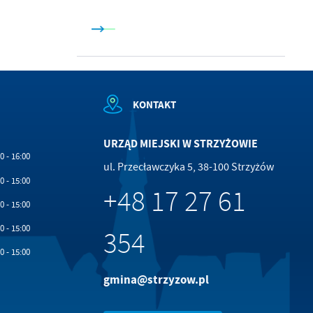
KONTAKT
URZĄD MIEJSKI W STRZYŻOWIE
0 - 16:00
ul. Przecławczyka 5, 38-100 Strzyżów
0 - 15:00
+48 17 27 61
0 - 15:00
0 - 15:00
354
0 - 15:00
gmina@strzyzow.pl