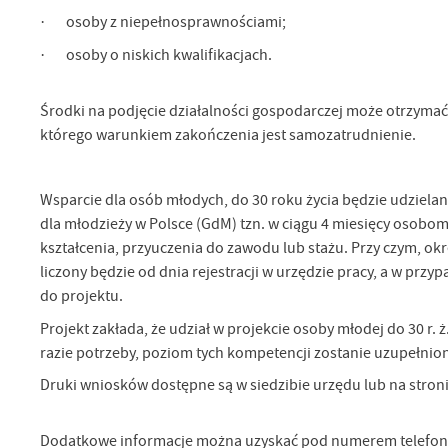
· osoby z niepełnosprawnościami;
· osoby o niskich kwalifikacjach.
Środki na podjęcie działalności gospodarczej może otrzymać
U
którego warunkiem zakończenia jest samozatrudnienie.
Sz
Wsparcie dla osób młodych, do 30 roku życia będzie udzielan
ws
dla młodzieży w Polsce (GdM) tzn. w ciągu 4 miesięcy osobo
kształcenia, przyuczenia do zawodu lub stażu. Przy czym, okr
N
liczony będzie od dnia rejestracji w urzędzie pracy, a w przy
Ni
do projektu.
um
Projekt zakłada, że udział w projekcie osoby młodej do 30 r
Pl
Wi
Tw
razie potrzeby, poziom tych kompetencji zostanie uzupełnion
co
Druki wniosków dostępne są w siedzibie urzędu lub na stron
F
Te
Dodatkowe informacje można uzyskać pod numerem telefon
Ci