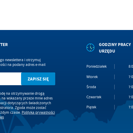
TTER
GODZINY PRACY
URZĘDU
ego newslettera i otrzymuj
ści na podany adres e-mail
Poniedziałek
8:0
Wtorek
7:0
Środa
7:0
dę na otrzymywanie drogą
Czwartek
7:0
ą na wskazany przeze mnie adres
macji dotyczących świadczonych
Piątek
7:0
stratora. Zgoda może zostać
ażdym czasie.
Polityka prywatności
ies