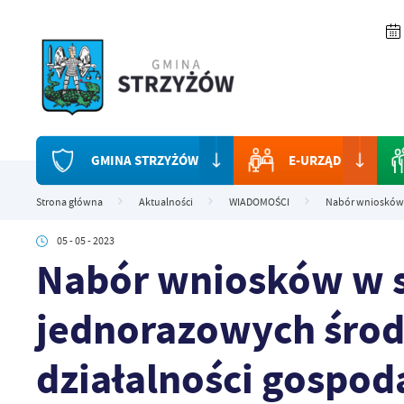
Przejdź do menu.
Przejdź do wyszukiwarki.
Przejdź do treści.
Przejdź do ustawień wielkości czcionki.
Włącz wersję kontrastową strony.
GMINA STRZYŻÓW
E-URZĄD
Strona główna
Aktualności
WIADOMOŚCI
Nabór wniosków 
05 - 05 - 2023
Nabór wniosków w s
jednorazowych środ
działalności gospod