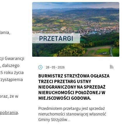
ania,
cji Gwarancji
, dalszego
26 - 05 - 2026
5 roku życia
BURMISTRZ STRZYŻOWA OGŁASZA
rzystąpienia
TRZECI PRZETARG USTNY
NIEOGRANICZONY NA SPRZEDAŻ
NIERUCHOMOŚCI POŁOŻONEJ W
raz, że w
a
MIEJSCOWOŚCI GODOWA.
kom
Przedmiotem przetargu jest sprzedaż
pobrania
.
nieruchomości stanowiącej własność
Gminy Strzyżów...
z