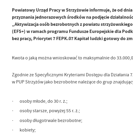
Powiatowy Urząd Pracy w Strzyżowie informuje, że od dnia 
przyznania jednorazowych środków na podjęcie działalnoś
„Aktywizacja osób bezrobotnych z powiatu strzyżowskiego
(EFS+) w ramach programu Fundusze Europejskie dla Podka
bez pracy, Priorytet 7 FEPK.07 Kapitał ludzki gotowy do zm
Kwota o jaką można wnioskować to maksymalnie do 33.000,00
Zgodnie ze Specyficznymi Kryteriami Dostępu dla Działania 
w PUP Strzyżów jako bezrobotne należące do grup znajdujących
· osoby młode, do 30 r. ż.;
· osoby starsze, powyżej 55 r. ż.;
· osoby długotrwale bezrobotne;
· kobiety;