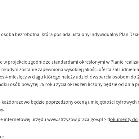
 osoba bezrobotna, która posiada ustalony Indywidualny Plan Dział
stawienia
anujemy Twoją prywatność. Możesz zmienić ustawienia cookies lub zaakceptować je
e w projekcie zgodnie ze standardami określonymi w Planie realiza
zystkie. W dowolnym momencie możesz dokonać zmiany swoich ustawień.
m młodym zostanie zapewniona wysokiej jakości oferta zatrudnienia
es 4 miesięcy w ciągu którego należy udzielić wsparcia osobom do 2
iezbędne
padku osób powyżej 25 roku życia okres ten liczony będzie od dnia p
ezbędne pliki cookies służą do prawidłowego funkcjonowania strony internetowej i
ożliwiają Ci komfortowe korzystanie z oferowanych przez nas usług.
. ż. każdorazowo będzie poprzedzony oceną umiejętności cyfrowych o
iki cookies odpowiadają na podejmowane przez Ciebie działania w celu m.in. dostosowani
ęcej
oich ustawień preferencji prywatności, logowania czy wypełniania formularzy. Dzięki pli
y.
okies strona, z której korzystasz, może działać bez zakłóceń.
ie internetowej urzędu www.strzyzow.praca.gov.pl > d
okumenty do 
unkcjonalne i personalizacyjne
go typu pliki cookies umożliwiają stronie internetowej zapamiętanie wprowadzonych prze
u:
ebie ustawień oraz personalizację określonych funkcjonalności czy prezentowanych treści.