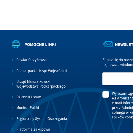
POMOCNE LINKI
NEWSLE
Powiat Strzyżowski
Zapisz się do nasz
najnowsze wiadomo
Podkarpacki Urząd Wojewódzki
Urząd Marszałkowski
Województwa Podkarpackiego
Wyrażam zgo
Dziennik Ustaw
elektroniczn
e-mail infor
przez Admini
Monitor Polski
cofnięta w k
i plików cook
Regionalny System Ostrzegania
Platforma zakupowa