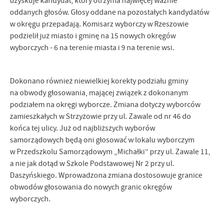
uzyskuje kandydat, który otrzyma najwięcej ważnie
Firmy te działają w charakterze pośredników prezentujących nasze
oddanych głosów. Głosy oddane na pozostałych kandydatów
treści w postaci wiadomości, ofert, komunikatów mediów
w okręgu przepadają. Komisarz wyborczy w Rzeszowie
społecznościowych.
podzielił już miasto i gminę na 15 nowych okręgów
wyborczych - 6 na terenie miasta i 9 na terenie wsi.
Dokonano również niewielkiej korekty podziału gminy
na obwody głosowania, mającej związek z dokonanym
podziałem na okręgi wyborcze. Zmiana dotyczy wyborców
zamieszkałych w Strzyżowie przy ul. Zawale od nr 46 do
końca tej ulicy. Już od najbliższych wyborów
samorządowych będą oni głosować w lokalu wyborczym
w Przedszkolu Samorządowym „Michałki” przy ul. Zawale 11,
a nie jak dotąd w Szkole Podstawowej Nr 2 przy ul.
Daszyńskiego. Wprowadzona zmiana dostosowuje granice
obwodów głosowania do nowych granic okręgów
wyborczych.