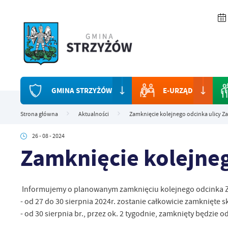
Przejdź do menu.
Przejdź do wyszukiwarki.
Przejdź do treści.
Przejdź do ustawień wielkości czcionki.
Włącz wersję kontrastową strony.
GMINA STRZYŻÓW
E-URZĄD
Strona główna
Aktualności
Zamknięcie kolejnego odcinka ulicy Z
26 - 08 - 2024
Zamknięcie kolejneg
Informujemy o planowanym zamknięciu kolejnego odcinka 
- od 27 do 30 sierpnia 2024r. zostanie całkowicie zamknięte 
- od 30 sierpnia br., przez ok. 2 tygodnie, zamknięty będzie o