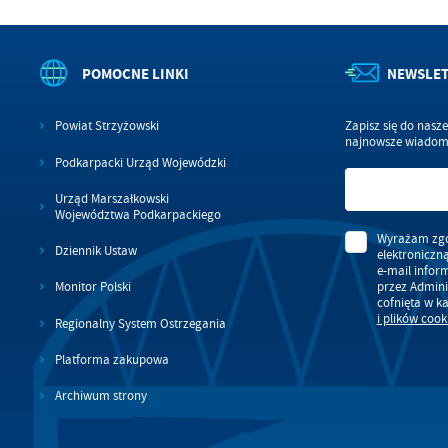
POMOCNE LINKI
NEWSLE
Powiat Strzyżowski
Zapisz się do nasz
najnowsze wiadomo
Podkarpacki Urząd Wojewódzki
Urząd Marszałkowski
Województwa Podkarpackiego
Wyrażam zgo
Dziennik Ustaw
elektroniczn
e-mail infor
przez Admini
Monitor Polski
cofnięta w k
i plików cook
Regionalny System Ostrzegania
Platforma zakupowa
Archiwum strony