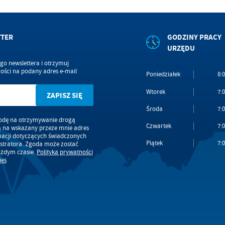
TTER
GODZINY PRACY
URZĘDU
ego newslettera i otrzymuj
ści na podany adres e-mail
Poniedziałek
8:0
Wtorek
7:0
Środa
7:0
dę na otrzymywanie drogą
Czwartek
7:0
ą na wskazany przeze mnie adres
macji dotyczących świadczonych
Piątek
7:0
stratora. Zgoda może zostać
ażdym czasie.
Polityka prywatności
ies