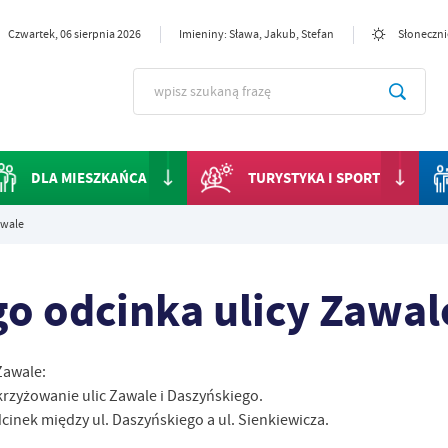
Czwartek, 06 sierpnia 2026
Imieniny: Sława, Jakub, Stefan
Słoneczni
DLA MIESZKAŃCA
TURYSTYKA I SPORT
awale
o odcinka ulicy Zawal
Zawale:
skrzyżowanie ulic Zawale i Daszyńskiego.
dcinek między ul. Daszyńskiego a ul. Sienkiewicza.