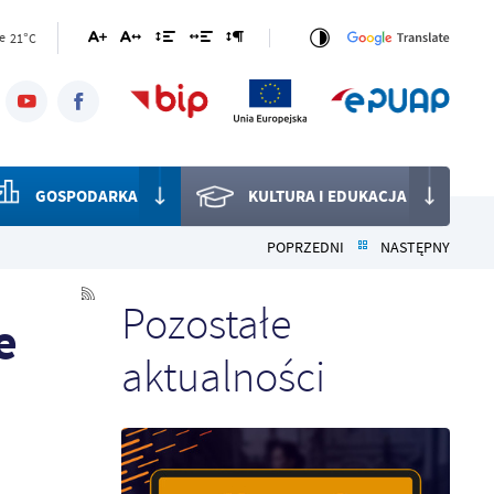
21°C
e
GOSPODARKA
KULTURA I EDUKACJA
POPRZEDNI
NASTĘPNY
Pozostałe
e
aktualności