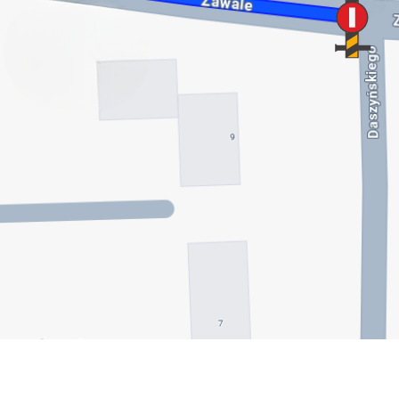
stawienia
anujemy Twoją prywatność. Możesz zmienić ustawienia cookies lub zaakceptować je
zystkie. W dowolnym momencie możesz dokonać zmiany swoich ustawień.
iezbędne
ezbędne pliki cookies służą do prawidłowego funkcjonowania strony internetowej i
ożliwiają Ci komfortowe korzystanie z oferowanych przez nas usług.
iki cookies odpowiadają na podejmowane przez Ciebie działania w celu m.in. dostosowani
ęcej
oich ustawień preferencji prywatności, logowania czy wypełniania formularzy. Dzięki pli
okies strona, z której korzystasz, może działać bez zakłóceń.
unkcjonalne i personalizacyjne
go typu pliki cookies umożliwiają stronie internetowej zapamiętanie wprowadzonych prze
ebie ustawień oraz personalizację określonych funkcjonalności czy prezentowanych treści.
ięki tym plikom cookies możemy zapewnić Ci większy komfort korzystania z funkcjonalnoś
ęcej
szej strony poprzez dopasowanie jej do Twoich indywidualnych preferencji. Wyrażenie