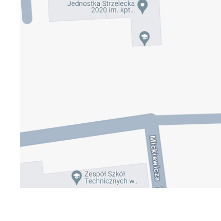
U
Sz
ws
N
Ni
um
Pl
Wi
Tw
co
F
Te
Ci
Dz
Wi
na