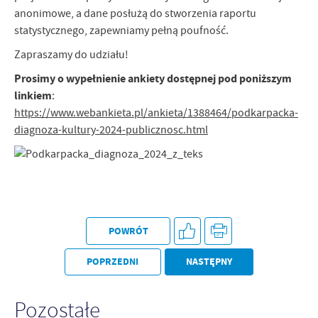
Firmy te działają w charakterze pośredników prezentujących nasze
anonimowe, a dane posłużą do stworzenia raportu
treści w postaci wiadomości, ofert, komunikatów mediów
statystycznego, zapewniamy pełną poufność.
społecznościowych.
Zapraszamy do udziału!
Prosimy o wypełnienie ankiety dostępnej pod poniższym
linkiem
:
https://www.webankieta.pl/ankieta/1388464/podkarpacka-
diagnoza-kultury-2024-publicznosc.html
POWRÓT
POPRZEDNI
NASTĘPNY
Pozostałe