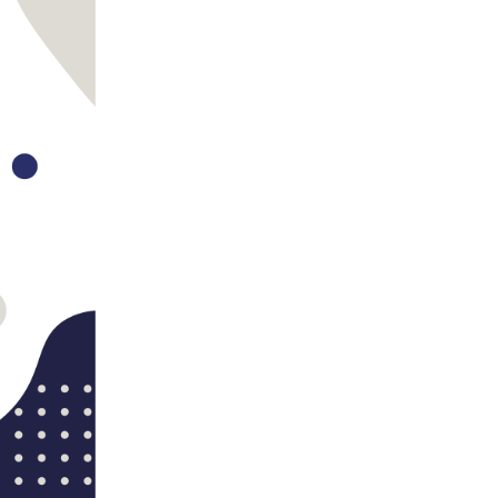
ci
.
a
w