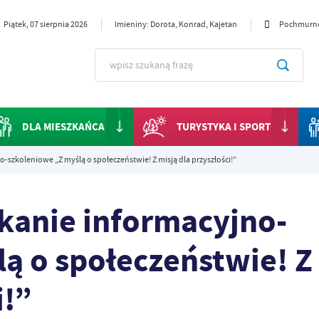
Piątek, 07 sierpnia 2026
Imieniny: Dorota, Konrad, Kajetan
Pochmurn
DLA MIESZKAŃCA
TURYSTYKA I SPORT
-szkoleniowe „Z myślą o społeczeństwie! Z misją dla przyszłości!”
kanie informacyjno-
ą o społeczeństwie! Z
i!”