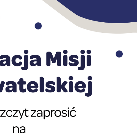
stawienia
anujemy Twoją prywatność. Możesz zmienić ustawienia cookies lub zaakceptować je
zystkie. W dowolnym momencie możesz dokonać zmiany swoich ustawień.
iezbędne
ezbędne pliki cookies służą do prawidłowego funkcjonowania strony internetowej i
ożliwiają Ci komfortowe korzystanie z oferowanych przez nas usług.
iki cookies odpowiadają na podejmowane przez Ciebie działania w celu m.in. dostosowani
ęcej
oich ustawień preferencji prywatności, logowania czy wypełniania formularzy. Dzięki pli
okies strona, z której korzystasz, może działać bez zakłóceń.
unkcjonalne i personalizacyjne
go typu pliki cookies umożliwiają stronie internetowej zapamiętanie wprowadzonych prze