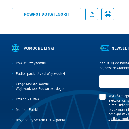
POWRÓT
DO KATEGORII
POMOCNE LINKI
NEWSLE
Powiat Strzyżowski
Zapisz się do nasz
najnowsze wiadomo
Podkarpacki Urząd Wojewódzki
Urząd Marszałkowski
Województwa Podkarpackiego
Wyrażam zgo
Dziennik Ustaw
elektroniczn
e-mail infor
przez Admini
Monitor Polski
cofnięta w k
i plików cook
Regionalny System Ostrzegania