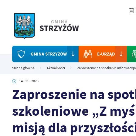
Przejdź do menu.
Przejdź do wyszukiwarki.
Przejdź do treści.
Przejdź do ustawień wielkości czcionki.
Włącz wersję kontrastową strony.
GMINA STRZYŻÓW
E-URZĄD
Strona główna
Aktualności
Zaproszenie na spotkanie informacyjno
14 - 11 - 2025
Zaproszenie na spot
szkoleniowe „Z myśl
misją dla przyszłośc