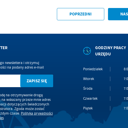
POPRZEDNI
NAS
TTER
GODZINY PRACY
URZĘDU
ego newslettera i otrzymuj
ści na podany adres e-mail
Poniedziałek
8:0
Wtorek
7:0
Środa
7:0
dę na otrzymywanie drogą
Czwartek
7:0
ą na wskazany przeze mnie adres
macji dotyczących świadczonych
Piątek
7:0
stratora. Zgoda może zostać
ażdym czasie.
Polityka prywatności
ies