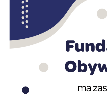
U
Sz
ws
N
Ni
um
Pl
Wi
Tw
co
F
Te