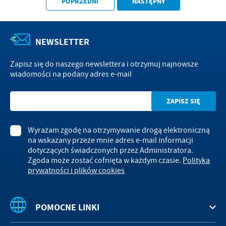
POPRZEDNI
NASTĘPNY
treści w postaci wiadomości, ofert, komunikatów mediów
społecznościowych.
NEWSLETTER
Zapisz się do naszego newslettera i otrzymuj najnowsze
wiadomości na podany adres e-mail
Wyrażam zgodę na otrzymywanie drogą elektroniczną
na wskazany przeze mnie adres e-mail informacji
dotyczących świadczonych przez Administratora.
Zgoda może zostać cofnięta w każdym czasie.
Polityka
prywatności i plików cookies
POMOCNE LINKI