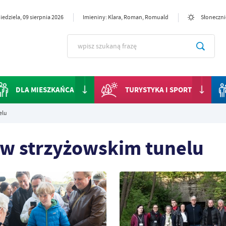
iedziela, 09 sierpnia 2026
Imieniny: Klara, Roman, Romuald
Słoneczni
DLA MIESZKAŃCA
TURYSTYKA I SPORT
elu
w strzyżowskim tunelu