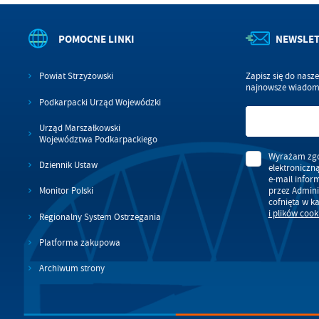
zg
fu
A
POMOCNE LINKI
NEWSLE
An
Co
Wi
in
Powiat Strzyżowski
Zapisz się do nasz
po
najnowsze wiadomo
wś
Podkarpacki Urząd Wojewódzki
Wy
R
fu
Urząd Marszałkowski
Dz
Województwa Podkarpackiego
st
Wyrażam zgo
Pr
Wi
Dziennik Ustaw
elektroniczn
an
e-mail infor
in
przez Admini
Monitor Polski
bę
cofnięta w k
po
i plików cook
Regionalny System Ostrzegania
sp
Platforma zakupowa
Archiwum strony