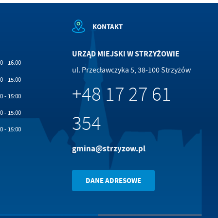
KONTAKT
URZĄD MIEJSKI W STRZYŻOWIE
0 - 16:00
.
ul. Przecławczyka 5, 38-100 Strzyżów
0 - 15:00
+48 17 27 61
a
0 - 15:00
0 - 15:00
354
0 - 15:00
w
gmina@strzyzow.pl
DANE ADRESOWE