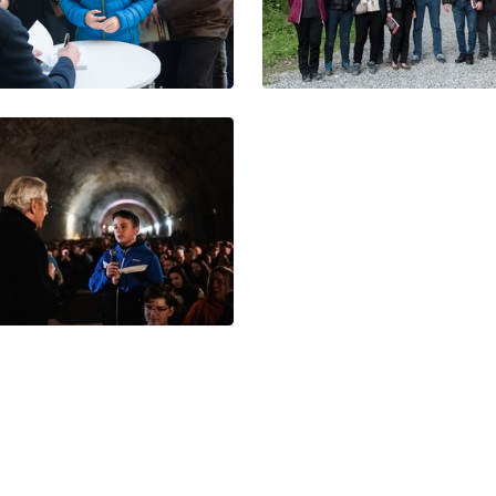
stawienia
anujemy Twoją prywatność. Możesz zmienić ustawienia cookies lub zaakceptować je
zystkie. W dowolnym momencie możesz dokonać zmiany swoich ustawień.
iezbędne
ezbędne pliki cookies służą do prawidłowego funkcjonowania strony internetowej i
ożliwiają Ci komfortowe korzystanie z oferowanych przez nas usług.
iki cookies odpowiadają na podejmowane przez Ciebie działania w celu m.in. dostosowani
ęcej
oich ustawień preferencji prywatności, logowania czy wypełniania formularzy. Dzięki pli
okies strona, z której korzystasz, może działać bez zakłóceń.
unkcjonalne i personalizacyjne
go typu pliki cookies umożliwiają stronie internetowej zapamiętanie wprowadzonych prze
ebie ustawień oraz personalizację określonych funkcjonalności czy prezentowanych treści.
ięki tym plikom cookies możemy zapewnić Ci większy komfort korzystania z funkcjonalnoś
ęcej
szej strony poprzez dopasowanie jej do Twoich indywidualnych preferencji. Wyrażenie