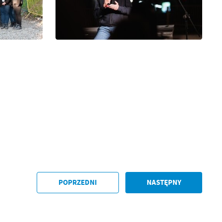
a
kom
POPRZEDNI
NASTĘPNY
z
ci