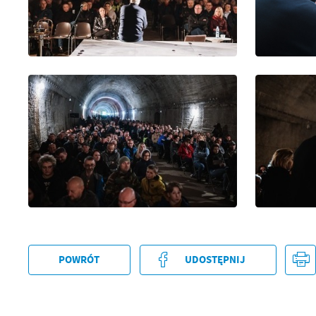
U
Sz
ws
N
Ni
um
Pl
Wi
Tw
co
F
POWRÓT
UDOSTĘPNIJ
Te
Ci
Dz
Wi
na