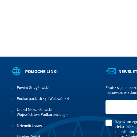
wś
Wy
R
fu
Dz
st
Pr
Wi
an
in
bę
po
sp
POMOCNE LINKI
NEWSLE
Powiat Strzyżowski
Zapisz się do nasz
najnowsze wiadomo
Podkarpacki Urząd Wojewódzki
Urząd Marszałkowski
Województwa Podkarpackiego
Wyrażam zgo
Dziennik Ustaw
elektroniczn
e-mail infor
przez Admini
Monitor Polski