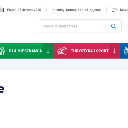
Piątek, 07 sierpnia 2026
Imieniny: Dorota, Konrad, Kajetan
Deszc
DLA MIESZKAŃCA
TURYSTYKA I SPORT
e