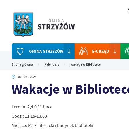
Przejdź do menu.
Przejdź do wyszukiwarki.
Przejdź do treści.
Przejdź do ustawień wielkości czcionki.
Włącz wersję kontrastową strony.
GMINA STRZYŻÓW
E-URZĄD
Strona główna
Kalendarz
Wakacje w Bibliotece
02 - 07 - 2024
Wakacje w Bibliotec
Termin: 2,4,9,11 lipca
Godz.: 11.15-13.00
Miejsce: Park Literacki i budynek biblioteki