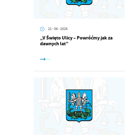
21 - 06 - 2026
„V Święto Ulicy – Powróćmy jak za
dawnych lat”
a
kom
z
ci