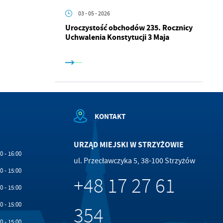
.
03 - 05 - 2026
a
Uroczystość obchodów 235. Rocznicy
Uchwalenia Konstytucji 3 Maja
w
KONTAKT
URZĄD MIEJSKI W STRZYŻOWIE
0 - 16:00
ul. Przecławczyka 5, 38-100 Strzyżów
0 - 15:00
+48 17 27 61
0 - 15:00
0 - 15:00
354
0 - 15:00