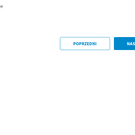
ie
POPRZEDNI
NAS
stawienia