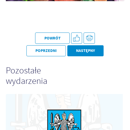
Firmy te działają w charakterze pośredników prezentujących nasze
treści w postaci wiadomości, ofert, komunikatów mediów
społecznościowych.
POWRÓT
POPRZEDNI
NASTĘPNY
Pozostałe
wydarzenia