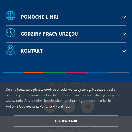
POMOCNE LINKI
GODZINY PRACY URZĘDU
KONTAKT
Odwiedzin: 1325235
Strona korzysta z plików cookies w celu realizacji usług. Możesz określić
Online: 34
warunki przechowywania lub dostępu do plików cookies klikając przycisk
Ustawienia. Aby dowiedzieć się więcej zachęcamy do zapoznania się z
Polityką Cookies oraz Polityką Prywatności.
ZAPISZ WYBRANE
USTAWIENIA
Copyright by strzyzow.pl
ZEZWÓL NA WSZYSTKIE