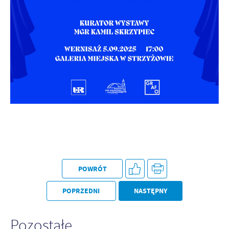
Firmy te działają w charakterze pośredników prezentujących nasze
treści w postaci wiadomości, ofert, komunikatów mediów
społecznościowych.
POWRÓT
POPRZEDNI
NASTĘPNY
Pozostałe