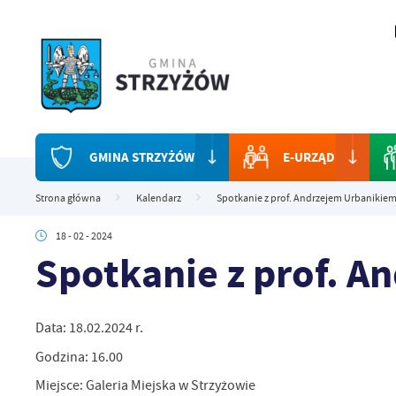
Przejdź do menu.
Przejdź do wyszukiwarki.
Przejdź do treści.
Przejdź do ustawień wielkości czcionki.
Włącz wersję kontrastową strony.
GMINA STRZYŻÓW
E-URZĄD
Strona główna
Kalendarz
Spotkanie z prof. Andrzejem Urbanikie
18 - 02 - 2024
Spotkanie z prof. A
Data: 18.02.2024 r.
Godzina: 16.00
Miejsce: Galeria Miejska w Strzyżowie