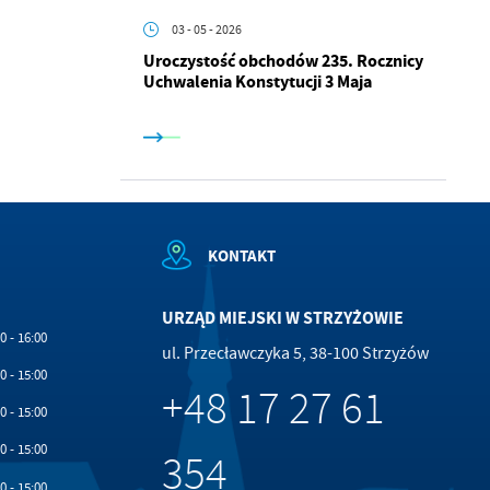
.
03 - 05 - 2026
a
Uroczystość obchodów 235. Rocznicy
Uchwalenia Konstytucji 3 Maja
w
KONTAKT
URZĄD MIEJSKI W STRZYŻOWIE
0 - 16:00
ul. Przecławczyka 5, 38-100 Strzyżów
0 - 15:00
+48 17 27 61
0 - 15:00
0 - 15:00
354
0 - 15:00