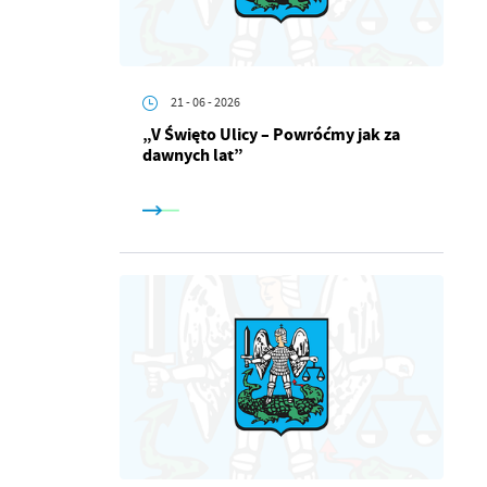
21 - 06 - 2026
„V Święto Ulicy – Powróćmy jak za
dawnych lat”
a
kom
z
ci