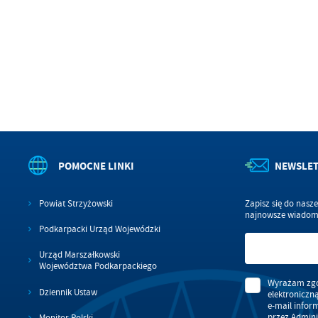
wś
Wy
R
fu
Dz
st
Pr
Wi
an
in
bę
po
sp
POMOCNE LINKI
NEWSLE
Powiat Strzyżowski
Zapisz się do nasz
najnowsze wiadomo
Podkarpacki Urząd Wojewódzki
Urząd Marszałkowski
Województwa Podkarpackiego
Wyrażam zgo
Dziennik Ustaw
elektroniczn
e-mail infor
przez Admini
Monitor Polski