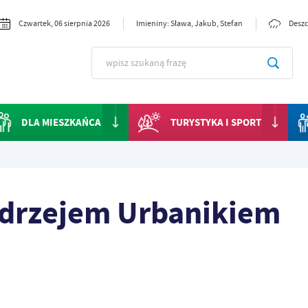
Czwartek, 06 sierpnia 2026
Imieniny: Sława, Jakub, Stefan
Deszc
DLA MIESZKAŃCA
TURYSTYKA I SPORT
m
ndrzejem Urbanikiem