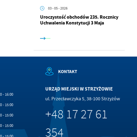
.
03 - 05 - 2026
a
Uroczystość obchodów 235. Rocznicy
Uchwalenia Konstytucji 3 Maja
w
KONTAKT
URZĄD MIEJSKI W STRZYŻOWIE
0 - 16:00
ul. Przecławczyka 5, 38-100 Strzyżów
0 - 15:00
+48 17 27 61
0 - 15:00
0 - 15:00
354
0 - 15:00