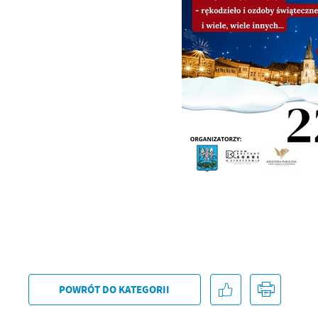
Sz
ws
N
Ni
um
Pl
Wi
Tw
co
F
Te
Ci
Dz
Wi
na
zg
fu
A
An
Co
POWRÓT
DO KATEGORII
Wi
in
po