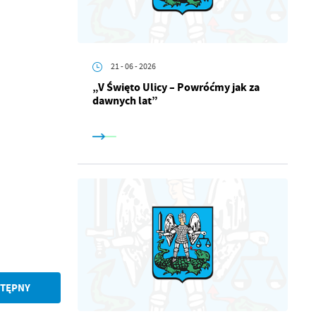
21 - 06 - 2026
„V Święto Ulicy – Powróćmy jak za
dawnych lat”
a
kom
z
ci
TĘPNY