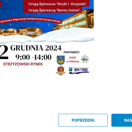
anujemy Twoją prywatność. Możesz zmienić ustawienia cookies lub zaakceptować je
zystkie. W dowolnym momencie możesz dokonać zmiany swoich ustawień.
iezbędne
ezbędne pliki cookies służą do prawidłowego funkcjonowania strony internetowej i
ożliwiają Ci komfortowe korzystanie z oferowanych przez nas usług.
iki cookies odpowiadają na podejmowane przez Ciebie działania w celu m.in. dostosowani
ęcej
oich ustawień preferencji prywatności, logowania czy wypełniania formularzy. Dzięki pli
okies strona, z której korzystasz, może działać bez zakłóceń.
unkcjonalne i personalizacyjne
go typu pliki cookies umożliwiają stronie internetowej zapamiętanie wprowadzonych prze
ebie ustawień oraz personalizację określonych funkcjonalności czy prezentowanych treści.
ięki tym plikom cookies możemy zapewnić Ci większy komfort korzystania z funkcjonalnoś
ęcej
szej strony poprzez dopasowanie jej do Twoich indywidualnych preferencji. Wyrażenie
ody na funkcjonalne i personalizacyjne pliki cookies gwarantuje dostępność większej ilości
nkcji na stronie.
ZAPISZ WYBRANE
nalityczne
alityczne pliki cookies pomagają nam rozwijać się i dostosowywać do Twoich potrzeb.
ZEZWÓL NA WSZYSTKIE
okies analityczne pozwalają na uzyskanie informacji w zakresie wykorzystywania witryny
POPRZEDNI
NAS
ęcej
ternetowej, miejsca oraz częstotliwości, z jaką odwiedzane są nasze serwisy www. Dane
zwalają nam na ocenę naszych serwisów internetowych pod względem ich popularności