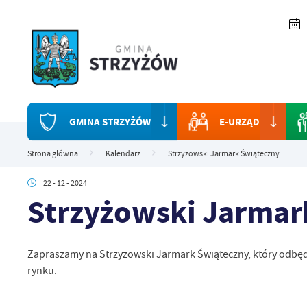
Przejdź do menu.
Przejdź do wyszukiwarki.
Przejdź do treści.
Przejdź do ustawień wielkości czcionki.
Włącz wersję kontrastową strony.
GMINA STRZYŻÓW
E-URZĄD
Strona główna
Kalendarz
Strzyżowski Jarmark Świąteczny
22 - 12 - 2024
Strzyżowski Jarmar
Zapraszamy na Strzyżowski Jarmark Świąteczny, który odbędz
rynku.