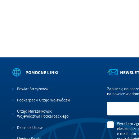
wś
Wy
R
fu
Dz
st
Pr
Wi
an
in
bę
po
sp
POMOCNE LINKI
NEWSLE
Powiat Strzyżowski
Zapisz się do nasz
najnowsze wiadomo
Podkarpacki Urząd Wojewódzki
Urząd Marszałkowski
Województwa Podkarpackiego
Wyrażam zgo
Dziennik Ustaw
elektroniczn
e-mail infor
przez Admini
Monitor Polski