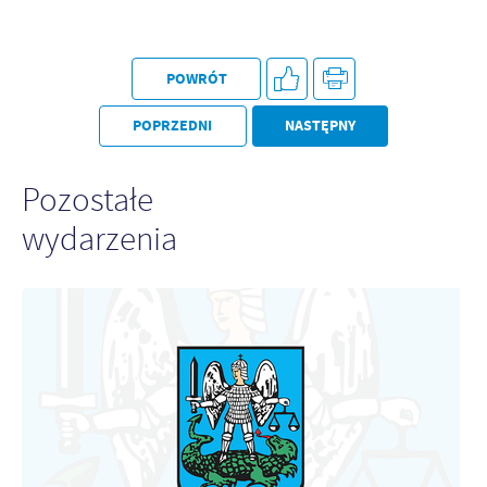
Firmy te działają w charakterze pośredników prezentujących nasze
treści w postaci wiadomości, ofert, komunikatów mediów
społecznościowych.
POWRÓT
POPRZEDNI
NASTĘPNY
Pozostałe
wydarzenia