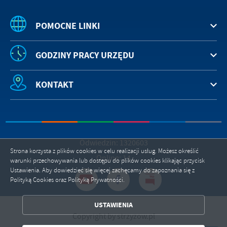
POMOCNE LINKI
GODZINY PRACY URZĘDU
KONTAKT
Odwiedzin: 1320603
Strona korzysta z plików cookies w celu realizacji usług. Możesz określić
Online: 14
warunki przechowywania lub dostępu do plików cookies klikając przycisk
Ustawienia. Aby dowiedzieć się więcej zachęcamy do zapoznania się z
Polityką Cookies oraz Polityką Prywatności.
ZAPISZ WYBRANE
USTAWIENIA
Copyright by strzyzow.pl
ZEZWÓL NA WSZYSTKIE