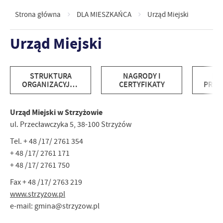
Strona główna
DLA MIESZKAŃCA
Urząd Miejski
Urząd Miejski
STRUKTURA
NAGRODY I
RE
ORGANIZACYJNA
CERTYFIKATY
PROF
I WYKAZ
STR
NUMERÓW
S
F
Urząd Miejski w Strzyżowie
ul. Przecławczyka 5, 38-100 Strzyżów
Tel. + 48 /17/ 2761 354
+ 48 /17/ 2761 171
+ 48 /17/ 2761 750
Fax + 48 /17/ 2763 219
www.strzyzow.pl
e-mail: gmina@strzyzow.pl