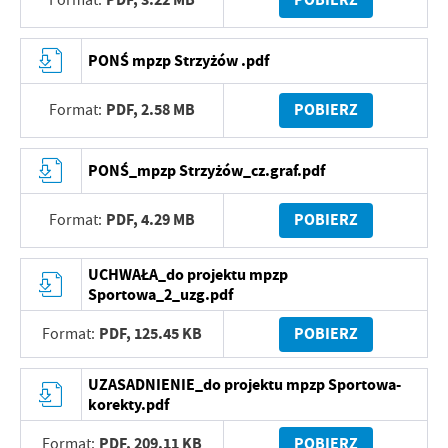
Format:
treści w postaci wiadomości, ofert, komunikatów mediów
społecznościowych.
PONŚ mpzp Strzyżów .pdf
PDF,
2.58 MB
POBIERZ
Format:
PONŚ_mpzp Strzyżów_cz.graf.pdf
PDF,
4.29 MB
POBIERZ
Format:
UCHWAŁA_do projektu mpzp
Sportowa_2_uzg.pdf
PDF,
125.45 KB
POBIERZ
Format:
UZASADNIENIE_do projektu mpzp Sportowa-
korekty.pdf
PDF,
209.11 KB
POBIERZ
Format: