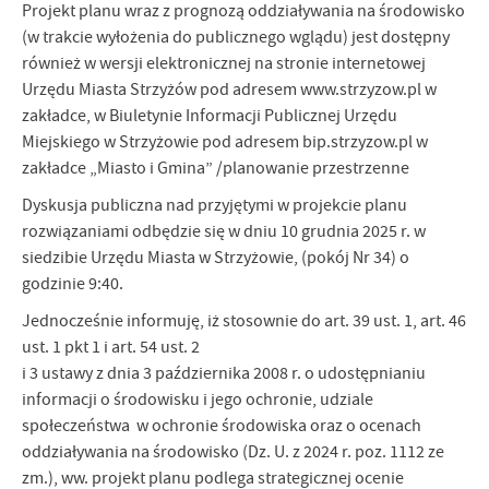
Projekt planu wraz z prognozą oddziaływania na środowisko
(w trakcie wyłożenia do publicznego wglądu) jest dostępny
również w wersji elektronicznej na stronie internetowej
Urzędu Miasta Strzyżów pod adresem www.strzyzow.pl w
zakładce, w Biuletynie Informacji Publicznej Urzędu
Miejskiego w Strzyżowie pod adresem bip.strzyzow.pl w
zakładce „Miasto i Gmina” /planowanie przestrzenne
Dyskusja publiczna nad przyjętymi w projekcie planu
rozwiązaniami odbędzie się w dniu 10 grudnia 2025 r. w
siedzibie Urzędu Miasta w Strzyżowie, (pokój Nr 34) o
godzinie 9:40.
Jednocześnie informuję, iż stosownie do art. 39 ust. 1, art. 46
ust. 1 pkt 1 i art. 54 ust. 2
i 3 ustawy z dnia 3 października 2008 r. o udostępnianiu
informacji o środowisku i jego ochronie, udziale
społeczeństwa w ochronie środowiska oraz o ocenach
oddziaływania na środowisko (Dz. U. z 2024 r. poz. 1112 ze
zm.), ww. projekt planu podlega strategicznej ocenie