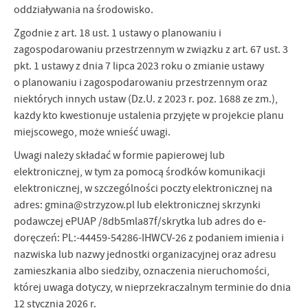
oddziaływania na środowisko.
Zgodnie z art. 18 ust. 1 ustawy o planowaniu i
zagospodarowaniu przestrzennym w związku z art. 67 ust. 3
pkt. 1 ustawy z dnia 7 lipca 2023 roku o zmianie ustawy
o planowaniu i zagospodarowaniu przestrzennym oraz
niektórych innych ustaw (Dz.U. z 2023 r. poz. 1688 ze zm.),
każdy kto kwestionuje ustalenia przyjęte w projekcie planu
miejscowego, może wnieść uwagi.
Uwagi należy składać w formie papierowej lub
elektronicznej, w tym za pomocą środków komunikacji
elektronicznej, w szczególności poczty elektronicznej na
adres: gmina@strzyzow.pl lub elektronicznej skrzynki
podawczej ePUAP /8db5mla87f/skrytka lub adres do e-
doręczeń: PL:-44459-54286-IHWCV-26 z podaniem imienia i
nazwiska lub nazwy jednostki organizacyjnej oraz adresu
zamieszkania albo siedziby, oznaczenia nieruchomości,
której uwaga dotyczy, w nieprzekraczalnym terminie do dnia
12 stycznia 2026 r.