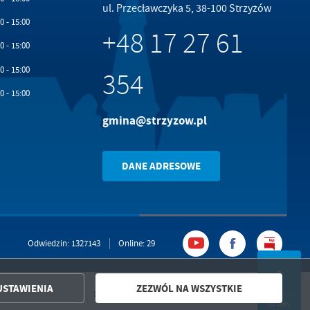
ul. Przecławczyka 5, 38-100 Strzyżów
0 - 15:00
+48 17 27 61
0 - 15:00
.
0 - 15:00
354
a
0 - 15:00
gmina@strzyzow.pl
w
DANE ADRESOWE
Odwiedzin: 1327143
Online: 29
USTAWIENIA
ZEZWÓL NA WSZYSTKIE
Powered by
2ClickPortal®
- Portale nowej generacji
DO GÓRY