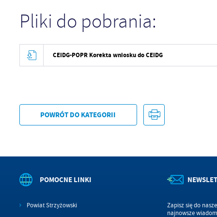
U
Pliki do pobrania:
Sz
ws
CEIDG-POPR Korekta wniosku do CEIDG
N
Ni
um
Pl
Wi
Tw
POWRÓT
DO KATEGORII
co
F
Te
Ci
Dz
Wi
na
POMOCNE LINKI
NEWSLE
zg
fu
A
Powiat Strzyżowski
Zapisz się do nasz
najnowsze wiadomo