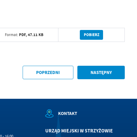
POBIERZ
PDF,
47.11 KB
Format:
a
kom
POPRZEDNI
NASTĘPNY
z
ci
KONTAKT
URZĄD MIEJSKI W STRZYŻOWIE
0 - 16:00