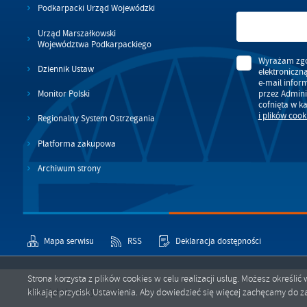
An
Podkarpacki Urząd Wojewódzki
Co
Wi
in
Urząd Marszałkowski
po
Województwa Podkarpackiego
wś
Wyrażam zgo
Wy
R
Dziennik Ustaw
elektroniczn
fu
Dz
e-mail infor
st
przez Admini
Monitor Polski
cofnięta w k
Pr
Wi
i plików cook
Regionalny System Ostrzegania
an
in
bę
Platforma zakupowa
po
sp
Archiwum strony
Mapa serwisu
RSS
Deklaracja dostępności
Strona korzysta z plików cookies w celu realizacji usług. Możesz określ
klikając przycisk Ustawienia. Aby dowiedzieć się więcej zachęcamy do za
Copyright by strzyzow.pl