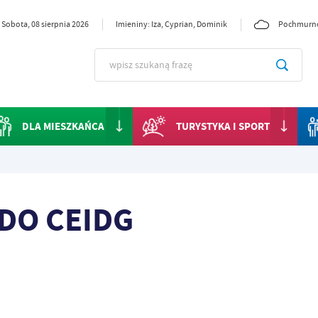
Sobota, 08 sierpnia 2026
Imieniny: Iza, Cyprian, Dominik
Pochmurn
DLA MIESZKAŃCA
TURYSTYKA I SPORT
DO CEIDG