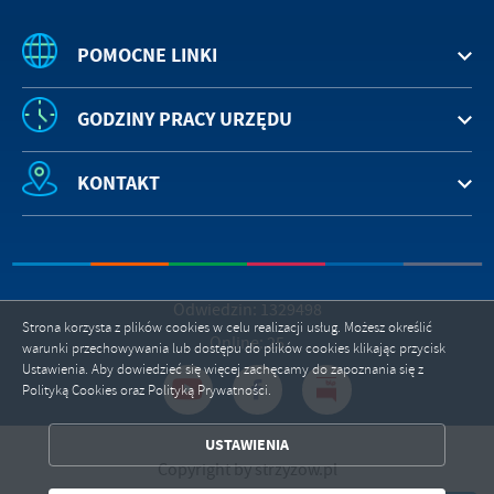
POMOCNE LINKI
GODZINY PRACY URZĘDU
KONTAKT
Odwiedzin: 1329498
Strona korzysta z plików cookies w celu realizacji usług. Możesz określić
Online: 25
warunki przechowywania lub dostępu do plików cookies klikając przycisk
Ustawienia. Aby dowiedzieć się więcej zachęcamy do zapoznania się z
Polityką Cookies oraz Polityką Prywatności.
ZAPISZ WYBRANE
USTAWIENIA
Copyright by strzyzow.pl
ZEZWÓL NA WSZYSTKIE