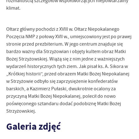
rozmaitością szczegółów współtworzących niepowtarzalny
treści w postaci wiadomości, ofert, komunikatów mediów
klimat.
społecznościowych.
Ołtarz główny pochodzi z XVIII w. Ołtarz Niepokalanego
Poczęcia NMP z połowy XVII w., umiejscowiony jest po prawej
stronie przed prezbiterium. W jego centrum znajduje się
bardzo ważny dla Strzyżowian i objęty kultem obraz Matki
Bożej Strzyżowskiej. Wiążą się z nim jedne z ważniejszych
wydarzeń historycznych tych ziem. Jak pisał ks. A. Sikora w
„Krótkiej historii”, przed obrazem Matki Bożej Niepokalanej
w Strzyżowie odbyło się zaprzysiężenie konfederatów
barskich, a Kazimierz Pułaski, dwukrotnie ocalony za
przyczyną Matki Bożej Niepokalanej, polecił do nowo
poświęconego sztandaru dodać podobiznę Matki Bożej
Strzyżowskiej.
Galeria zdjęć