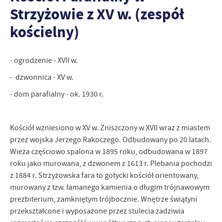
personalizację określonych funkcjonalności czy prezentowanych
Strzyżowie z XV w. (zespół
treści.
Dzięki tym plikom cookies możemy zapewnić Ci większy komfort
kościelny)
Więcej
korzystania z funkcjonalności naszej strony poprzez dopasowanie
jej do Twoich indywidualnych preferencji. Wyrażenie zgody na
funkcjonalne i personalizacyjne pliki cookies gwarantuje
Analityczne
- ogrodzenie - XVII w.
dostępność większej ilości funkcji na stronie.
Analityczne pliki cookies pomagają nam rozwijać się i
- dzwonnica - XV w.
dostosowywać do Twoich potrzeb.
- dom parafialny - ok. 1930 r.
Cookies analityczne pozwalają na uzyskanie informacji w zakresie
Więcej
wykorzystywania witryny internetowej, miejsca oraz częstotliwości,
z jaką odwiedzane są nasze serwisy www. Dane pozwalają nam na
ocenę naszych serwisów internetowych pod względem ich
Kościół wzniesiono w XV w. Zniszczony w XVII wraz z miastem
Reklamowe
popularności wśród użytkowników. Zgromadzone informacje są
przez wojska Jerzego Rakoczego. Odbudowany po 20 latach.
Dzięki reklamowym plikom cookies prezentujemy Ci najciekawsze
przetwarzane w formie zanonimizowanej. Wyrażenie zgody na
Wieża częściowo spalona w 1895 roku, odbudowana w 1897
informacje i aktualności na stronach naszych partnerów.
analityczne pliki cookies gwarantuje dostępność wszystkich
roku jako murowana, z dzwonem z 1613 r. Plebania pochodzi
funkcjonalności.
Promocyjne pliki cookies służą do prezentowania Ci naszych
Więcej
z 1884 r. Strzyżowska fara to gotycki kościół orientowany,
komunikatów na podstawie analizy Twoich upodobań oraz Twoich
murowany z tzw. łamanego kamienia o długim trójnawowym
zwyczajów dotyczących przeglądanej witryny internetowej. Treści
prezbiterium, zamkniętym trójbocznie. Wnętrze świątyni
promocyjne mogą pojawić się na stronach podmiotów trzecich lub
firm będących naszymi partnerami oraz innych dostawców usług.
przekształcone i wyposażone przez stulecia zadziwia
Firmy te działają w charakterze pośredników prezentujących nasze